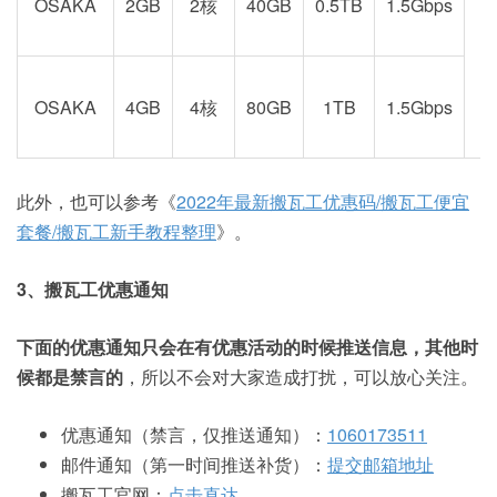
OSAKA
2GB
2核
40GB
0.5TB
1.5Gbps
阪
OSAKA
4GB
4核
80GB
1TB
1.5Gbps
此外，也可以参考《
2022年最新搬瓦工优惠码/搬瓦工便宜
套餐/搬瓦工新手教程整理
》。
3、搬瓦工优惠通知
下面的优惠通知只会在有优惠活动的时候推送信息，其他时
候都是禁言的
，所以不会对大家造成打扰，可以放心关注。
优惠通知（禁言，仅推送通知）：
1060173511
邮件通知（第一时间推送补货）：
提交邮箱地址
搬瓦工官网：
点击直达