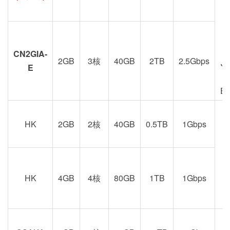
CN2GIA-
2GB
3核
40GB
2TB
2.5Gbps
J
E
E
HK
2GB
2核
40GB
0.5TB
1Gbps
港
京
HK
4GB
4核
80GB
1TB
1Gbps