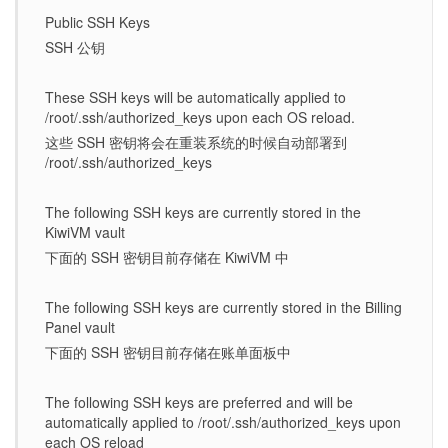
Public SSH Keys
SSH 公钥
These SSH keys will be automatically applied to
/root/.ssh/authorized_keys upon each OS reload.
这些 SSH 密钥将会在重装系统的时候自动部署到
/root/.ssh/authorized_keys
The following SSH keys are currently stored in the
KiwiVM vault
下面的 SSH 密钥目前存储在 KiwiVM 中
The following SSH keys are currently stored in the Billing
Panel vault
下面的 SSH 密钥目前存储在账单面板中
The following SSH keys are preferred and will be
automatically applied to /root/.ssh/authorized_keys upon
each OS reload