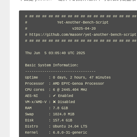
# ## ## ## ## ## ## ## ## ## ## ## ## ## ## ## ## ## 
#              Yet-Another-Bench-Script              
#                     v2025-04-20                    
# https://github.com/masonr/yet-another-bench-script 
# ## ## ## ## ## ## ## ## ## ## ## ## ## ## ## ## ## 
Thu Jun  5 03:05:40 UTC 2025

Basic System Information:

---------------------------------

Uptime     : 0 days, 2 hours, 47 minutes

Processor  : AMD EPYC-Genoa Processor

CPU cores  : 6 @ 2445.404 MHz

AES-NI     : ✔ Enabled

VM-x/AMD-V : ❌ Disabled

RAM        : 7.8 GiB

Swap       : 1024.0 MiB

Disk       : 157.4 GiB

Distro     : Ubuntu 24.04 LTS

Kernel     : 6.8.0-31-generic
