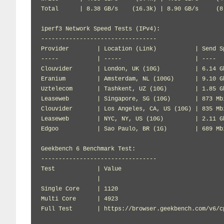
Total      | 8.38 GB/s    (16.3k) | 8.90 GB/s     (8.
iperf3 Network Speed Tests (IPv4):

---------------------------------

Provider        | Location (Link)           | Send S
-----           | -----                     | ----  
Clouvider       | London, UK (10G)          | 6.14 G
Eranium         | Amsterdam, NL (100G)      | 9.10 G
Uztelecom       | Tashkent, UZ (10G)        | 1.85 G
Leaseweb        | Singapore, SG (10G)       | 873 Mb
Clouvider       | Los Angeles, CA, US (10G) | 835 Mb
Leaseweb        | NYC, NY, US (10G)         | 2.11 G
Edgoo           | Sao Paulo, BR (1G)        | 689 Mb
Geekbench 6 Benchmark Test:

---------------------------------

Test            | Value                         

                |                               

Single Core     | 1120                          

Multi Core      | 4923                          

Full Test       | https://browser.geekbench.com/v6/cp