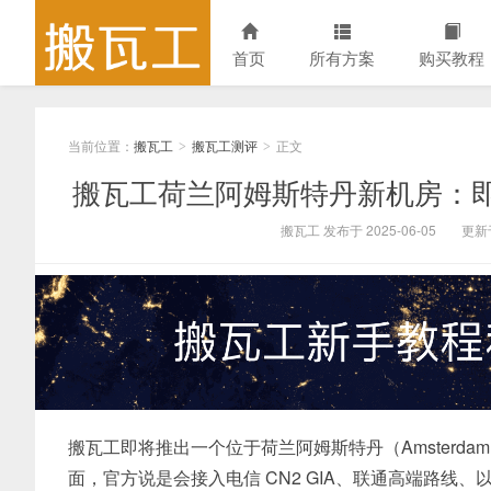
首页
所有方案
购买教程
当前位置：
搬瓦工
搬瓦工测评
正文
>
>
搬瓦工荷兰阿姆斯特丹新机房：
搬瓦工 发布于 2025-06-05
更新于
搬瓦工即将推出一个位于荷兰阿姆斯特丹（Amsterdam
面，官方说是会接入电信 CN2 GIA、联通高端路线、