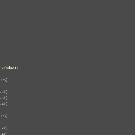
v/sda3):

PS)

-- 

6k)

8k)

4k)

   

PS)

-- 

2k)

4k)
