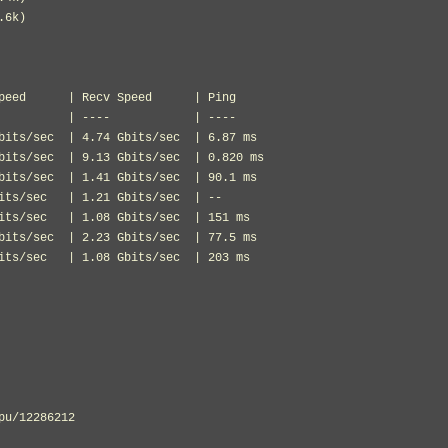
6k)

peed      | Recv Speed      | Ping           

          | ----            | ----           

bits/sec  | 4.74 Gbits/sec  | 6.87 ms        

bits/sec  | 9.13 Gbits/sec  | 0.820 ms       

bits/sec  | 1.41 Gbits/sec  | 90.1 ms        

its/sec   | 1.21 Gbits/sec  | --             

its/sec   | 1.08 Gbits/sec  | 151 ms         

bits/sec  | 2.23 Gbits/sec  | 77.5 ms        

its/sec   | 1.08 Gbits/sec  | 203 ms         

u/12286212
