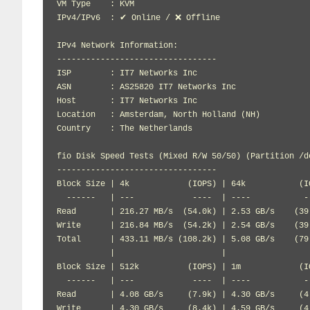
VM Type    : KVM

IPv4/IPv6  : ✔ Online / ❌ Offline

IPv4 Network Information:

---------------------------------

ISP        : IT7 Networks Inc

ASN        : AS25820 IT7 Networks Inc

Host       : IT7 Networks Inc

Location   : Amsterdam, North Holland (NH)

Country    : The Netherlands

fio Disk Speed Tests (Mixed R/W 50/50) (Partition /de
---------------------------------

Block Size | 4k            (IOPS) | 64k           (IO
  ------   | ---            ----  | ----           --
Read       | 216.27 MB/s  (54.0k) | 2.53 GB/s    (39.
Write      | 216.84 MB/s  (54.2k) | 2.54 GB/s    (39.
Total      | 433.11 MB/s (108.2k) | 5.08 GB/s    (79.
           |                      |                  
Block Size | 512k          (IOPS) | 1m            (IO
  ------   | ---            ----  | ----           --
Read       | 4.08 GB/s     (7.9k) | 4.30 GB/s     (4.
Write      | 4.30 GB/s     (8.4k) | 4.59 GB/s     (4.