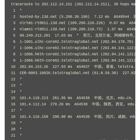
traceroute to 202.112.14.151 (202.112.14.151), 30 hops max,
 1  *

 2  hosted-by.i3d.net (5.200.30.190)  7.12 ms  AS49544 
 3  nlrtm1-rt001i.i3d.net (109.200.218.226)  0.67 ms  A
 4  nlams1-rt001i.i3d.net (109.200.218.73)  1.97 ms  A
 5  80.249.212.201  17.03 ms  *  荷兰, 北荷兰省, 阿姆斯特丹, ams
 6  i-1001.ulhc-core02.telstraglobal.net (202.84.178.70) 
 7  i-1006.ulhc-core02.telstraglobal.net (202.84.141.122)
 8  i-1006.hkth-core02.telstraglobal.net (202.84.141.121)
 9  i-1006.hkth-core02.telstraglobal.net (202.84.141.121)
10  202.84.153.26  227.93 ms  AS4637  中国, 香港, telstra.com
11  CER-0003.10026.telstraglobal.net (61.8.59.38)  227.82
12  *

13  *

14  *

15  101.4.118.213  261.95 ms  AS4538  中国, 北京, edu.cn, 教
16  101.4.112.14  278.26 ms  AS4538  中国, 陕西, 西安, edu.c
17  *

18  101.4.116.158  290.90 ms  AS4538  中国, 四川, 成都, edu.
19  *

20  *

21  *
