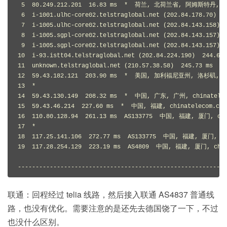
 5  80.249.212.201  16.83 ms  *  荷兰, 北荷兰省, 阿姆斯特丹, ams
 6  i-1001.ulhc-core02.telstraglobal.net (202.84.178.70) 
 7  i-1005.ulhc-core02.telstraglobal.net (202.84.143.158)
 8  i-1005.sgpl-core02.telstraglobal.net (202.84.143.157) 
 9  i-1005.sgpl-core02.telstraglobal.net (202.84.143.157) 
10  i-93.istt04.telstraglobal.net (202.84.224.190)  244.65
11  unknown.telstraglobal.net (210.57.38.58)  245.73 ms  A
12  59.43.182.121  203.90 ms  *  美国, 加利福尼亚州, 洛杉矶, chi
13  *

14  59.43.130.149  208.32 ms  *  中国, 广东, 广州, chinatelec
15  59.43.46.214  227.60 ms  *  中国, 福建, chinatelecom.com
16  110.80.128.94  261.13 ms  AS133775  中国, 福建, 厦门, chi
17  *

18  117.25.141.106  272.77 ms  AS133775  中国, 福建, 厦门, ch
19  117.28.254.129  223.19 ms  AS4809  中国, 福建, 厦门, chin
-----------------------------------------------------------
联通：回程经过 telia 线路，然后接入联通 AS4837 普通线
路，也没有优化。需要注意的是还先去德国饶了一下，不过
也没什么区别。