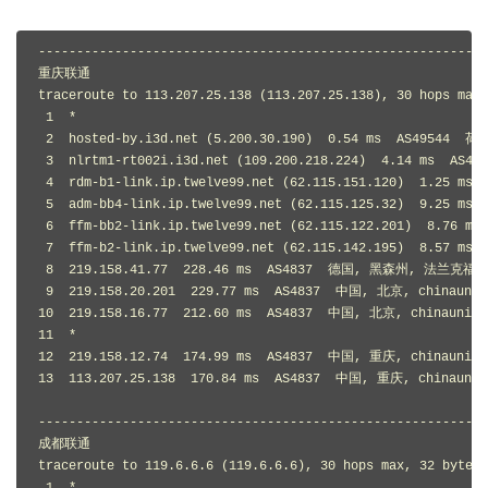
-----------------------------------------------------------
重庆联通

traceroute to 113.207.25.138 (113.207.25.138), 30 hops max,
 1  *

 2  hosted-by.i3d.net (5.200.30.190)  0.54 ms  AS49544 
 3  nlrtm1-rt002i.i3d.net (109.200.218.224)  4.14 ms  A
 4  rdm-b1-link.ip.twelve99.net (62.115.151.120)  1.25 ms 
 5  adm-bb4-link.ip.twelve99.net (62.115.125.32)  9.25
 6  ffm-bb2-link.ip.twelve99.net (62.115.122.201)  8.76
 7  ffm-b2-link.ip.twelve99.net (62.115.142.195)  8.57 
 8  219.158.41.77  228.46 ms  AS4837  德国, 黑森州, 法兰克福, 
 9  219.158.20.201  229.77 ms  AS4837  中国, 北京, chinaunic
10  219.158.16.77  212.60 ms  AS4837  中国, 北京, chinaunico
11  *

12  219.158.12.74  174.99 ms  AS4837  中国, 重庆, chinaunico
13  113.207.25.138  170.84 ms  AS4837  中国, 重庆, chinaunic
-----------------------------------------------------------
成都联通

traceroute to 119.6.6.6 (119.6.6.6), 30 hops max, 32 byte p
 1  *
