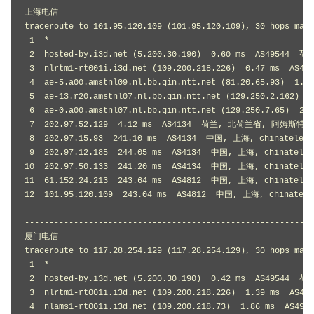
上海电信

traceroute to 101.95.120.109 (101.95.120.109), 30 hops max,
 1  *

 2  hosted-by.i3d.net (5.200.30.190)  0.60 ms  AS49544 
 3  nlrtm1-rt001i.i3d.net (109.200.218.226)  0.47 ms  A
 4  ae-5.a00.amstnl09.nl.bb.gin.ntt.net (81.20.65.93)  
 5  ae-13.r20.amstnl07.nl.bb.gin.ntt.net (129.250.2.162
 6  ae-0.a00.amstnl07.nl.bb.gin.ntt.net (129.250.7.65) 
 7  202.97.52.129  4.12 ms  AS4134  荷兰, 北荷兰省, 阿姆斯特丹, 
 8  202.97.15.93  241.10 ms  AS4134  中国, 上海, chinateleco
 9  202.97.12.185  244.05 ms  AS4134  中国, 上海, chinatelec
10  202.97.50.133  241.20 ms  AS4134  中国, 上海, chinatelec
11  61.152.24.213  243.64 ms  AS4812  中国, 上海, chinatelec
12  101.95.120.109  243.04 ms  AS4812  中国, 上海, chinatele
-----------------------------------------------------------
厦门电信

traceroute to 117.28.254.129 (117.28.254.129), 30 hops max,
 1  *

 2  hosted-by.i3d.net (5.200.30.190)  0.42 ms  AS49544 
 3  nlrtm1-rt001i.i3d.net (109.200.218.226)  1.39 ms  A
 4  nlams1-rt001i.i3d.net (109.200.218.73)  1.86 ms  A