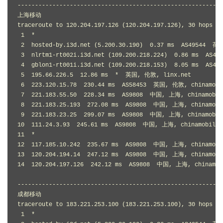
-----------------------------------------------------------
上海移动

traceroute to 120.204.197.126 (120.204.197.126), 30 hops ma
 1  *

 2  hosted-by.i3d.net (5.200.30.190)  0.37 ms  AS49544 
 3  nlrtm1-rt002i.i3d.net (109.200.218.224)  0.86 ms  A
 4  gblon1-rt001i.i3d.net (109.200.218.153)  8.05 ms  AS4
 5  195.66.226.5  12.86 ms  *  英国, 伦敦, linx.net

 6  223.120.15.78  230.44 ms  AS58453  英国, 伦敦, chinamobi
 7  221.183.55.50  228.34 ms  AS9808  中国, 上海, chinamobil
 8  221.183.25.193  272.08 ms  AS9808  中国, 上海, chinamobi
 9  221.183.23.25  299.07 ms  AS9808  中国, 上海, chinamobil
10  111.24.3.93  245.61 ms  AS9808  中国, 上海, chinamobile.
11  *

12  117.185.10.242  235.67 ms  AS9808  中国, 上海, chinamobi
13  120.204.194.14  247.12 ms  AS9808  中国, 上海, chinamobi
14  120.204.197.126  242.12 ms  AS9808  中国, 上海, chinamob
-----------------------------------------------------------
成都移动

traceroute to 183.221.253.100 (183.221.253.100), 30 hops ma
 1  *
