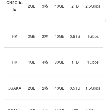
CN2GIA-
2GB
3核
40GB
2TB
2.5Gbps
J
E
E
HK
2GB
2核
40GB
0.5TB
1Gbps
港
京
HK
4GB
4核
80GB
1TB
1Gbps
OSAKA
2GB
2核
40GB
0.5TB
1.5Gbps
阪