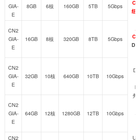
CN
GIA-
8GB
6核
160GB
5TB
5Gbps
纽约
E
加
CN2
CN
GIA-
16GB
8核
320GB
8TB
5Gbps
DC
E
Z
CN2
DC
GIA-
32GB
10核
640GB
10TB
10Gbps
E
M
弗
CN2
新
GIA-
64GB
12核
1280GB
12TB
10Gbps
U
E
US
CN2