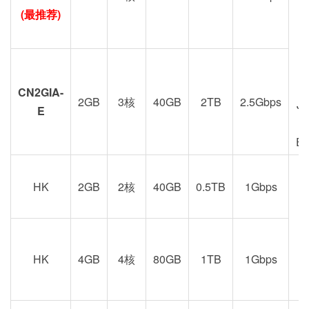
(最推荐)
CN2GIA-
2GB
3核
40GB
2TB
2.5Gbps
J
E
E
HK
2GB
2核
40GB
0.5TB
1Gbps
港
京
HK
4GB
4核
80GB
1TB
1Gbps