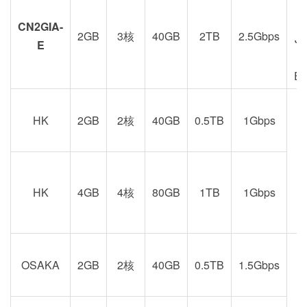
CN2GIA-
2GB
3核
40GB
2TB
2.5Gbps
J
E
E
HK
2GB
2核
40GB
0.5TB
1Gbps
港
京
HK
4GB
4核
80GB
1TB
1Gbps
OSAKA
2GB
2核
40GB
0.5TB
1.5Gbps
阪