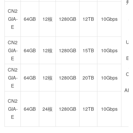
弗
CN2
新
GIA-
64GB
12核
1280GB
12TB
10Gbps
U
E
US
CN2
GIA-
64GB
12核
1280GB
15TB
10Gbps
EU
E
加
CN2
CA
GIA-
64GB
12核
1280GB
20TB
10Gbps
E
AE
CN2
GIA-
64GB
24核
1280GB
12TB
10Gbps
E