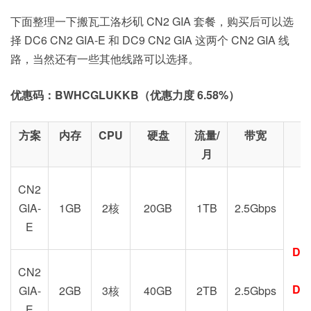
下面整理一下搬瓦工洛杉矶 CN2 GIA 套餐，购买后可以选
择 DC6 CN2 GIA-E 和 DC9 CN2 GIA 这两个 CN2 GIA 线
路，当然还有一些其他线路可以选择。
优惠码：BWHCGLUKKB（优惠力度 6.58%）
方案
内存
CPU
硬盘
流量/
带宽
月
CN2
GIA-
1GB
2核
20GB
1TB
2.5Gbps
E
DC
G
CN2
DC
GIA-
2GB
3核
40GB
2TB
2.5Gbps
E