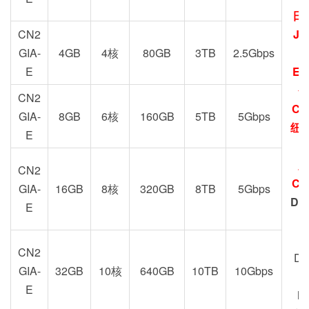
日
CN2
JP
GIA-
4GB
4核
80GB
3TB
2.5Gbps
E
EU
圣
CN2
CN
GIA-
8GB
6核
160GB
5TB
5Gbps
纽约
E
加
CN2
CN
GIA-
16GB
8核
320GB
8TB
5Gbps
DC
E
Z
CN2
DC
GIA-
32GB
10核
640GB
10TB
10Gbps
E
M