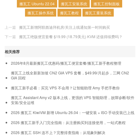
搬瓦工 Ubuntu 22.04
搬瓦工安装系统
搬瓦工控制面板
搬瓦工操作系统
搬瓦工教程
搬瓦工重装系统
上一篇
搬瓦工新增阿联酋迪拜机房/关注上线通知第一时间购买
下一篇
搬瓦工绝版便宜套餐 $19.99 (18.79美元) KVM 还值得续费吗？
相关推荐
2026年8月最新搬瓦工优惠码/搬瓦工便宜套餐/搬瓦工新手教程整理
搬瓦工上线全新新加坡 CN2 GIA VPS 套餐，$49.99/月起步，三网 CN2
GIA 回程
搬瓦工新手必看：买完 VPS 不会用？让智能助理 Amy 手把手教你
搬瓦工 Assistant Amy v2 版本上线，更强的 VPS 智能助理，故障诊断/软件
安装/安全运维
2026 搬瓦工 KiwiVM 新增 Ubuntu 26.04：一键安装 + ISO 手动安装已上线
2026 搬瓦工新手入门完全指南：从注册购买到连接使用，一站式教程
2026 搬瓦工 SSH 连不上？完整排查指南：从现象到解决