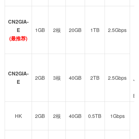
CN2GIA-
G
E
1GB
2核
20GB
1TB
2.5Gbps
(最推荐)
CN2GIA-
2GB
3核
40GB
2TB
2.5Gbps
J
E
E
HK
2GB
2核
40GB
0.5TB
1Gbps
港