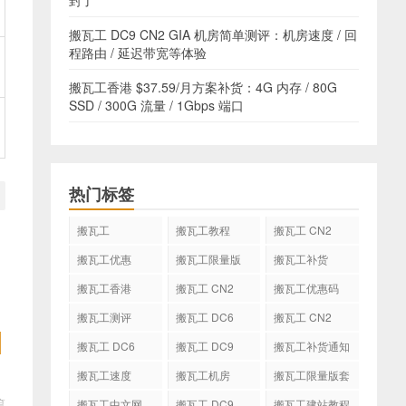
封了
搬瓦工 DC9 CN2 GIA 机房简单测评：机房速度 / 回
程路由 / 延迟带宽等体验
搬瓦工香港 $37.59/月方案补货：4G 内存 / 80G
SSD / 300G 流量 / 1Gbps 端口
热门标签
搬瓦工
搬瓦工教程
搬瓦工 CN2
GIA
搬瓦工优惠
搬瓦工限量版
搬瓦工补货
搬瓦工香港
搬瓦工 CN2
搬瓦工优惠码
GIA-E
搬瓦工测评
搬瓦工 DC6
搬瓦工 CN2
CN2 GIA-E
搬瓦工 DC6
搬瓦工 DC9
搬瓦工补货通知
CN2 GIA
搬瓦工速度
搬瓦工机房
搬瓦工限量版套
餐
篇
搬瓦工中文网
搬瓦工 DC9
搬瓦工建站教程