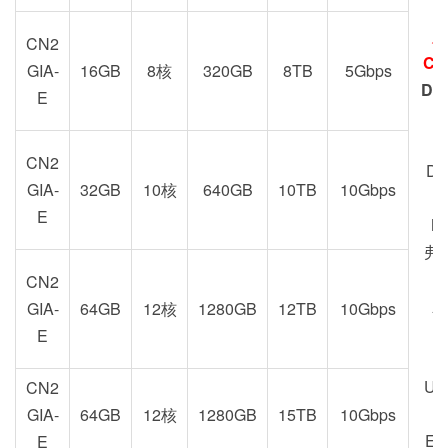
加
CN2
CN
GIA-
16GB
8核
320GB
8TB
5Gbps
DC
E
Z
CN2
DC
GIA-
32GB
10核
640GB
10TB
10Gbps
E
M
弗
CN2
新
GIA-
64GB
12核
1280GB
12TB
10Gbps
U
E
US
CN2
GIA-
64GB
12核
1280GB
15TB
10Gbps
EU
E