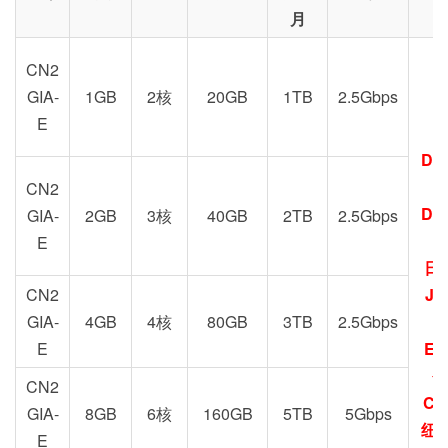
月
CN2
GIA-
1GB
2核
20GB
1TB
2.5Gbps
E
DC
G
CN2
DC
GIA-
2GB
3核
40GB
2TB
2.5Gbps
E
日
CN2
JP
GIA-
4GB
4核
80GB
3TB
2.5Gbps
E
EU
圣
CN2
CN
GIA-
8GB
6核
160GB
5TB
5Gbps
纽约
E