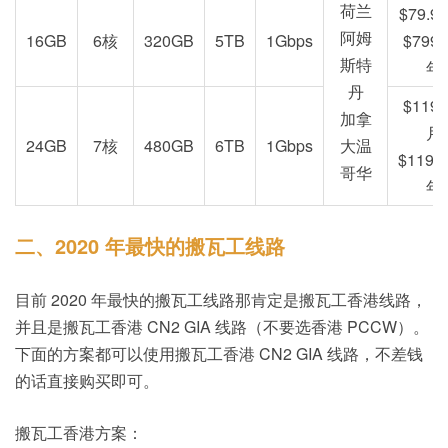
荷兰
$79.9
阿姆
16GB
6核
320GB
5TB
1Gbps
$799.
斯特
年
丹
$119.
加拿
月
24GB
7核
480GB
6TB
1Gbps
大温
$1199.
哥华
年
二、2020 年最快的搬瓦工线路
目前 2020 年最快的搬瓦工线路那肯定是搬瓦工香港线路，
并且是搬瓦工香港 CN2 GIA 线路（不要选香港 PCCW）。
下面的方案都可以使用搬瓦工香港 CN2 GIA 线路，不差钱
的话直接购买即可。
搬瓦工香港方案：