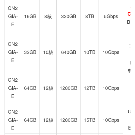
加
CN2
CN
GIA-
16GB
8核
320GB
8TB
5Gbps
DC
E
Z
CN2
DC
GIA-
32GB
10核
640GB
10TB
10Gbps
E
M
弗
CN2
新
GIA-
64GB
12核
1280GB
12TB
10Gbps
U
E
US
CN2
GIA-
64GB
12核
1280GB
15TB
10Gbps
EU
E