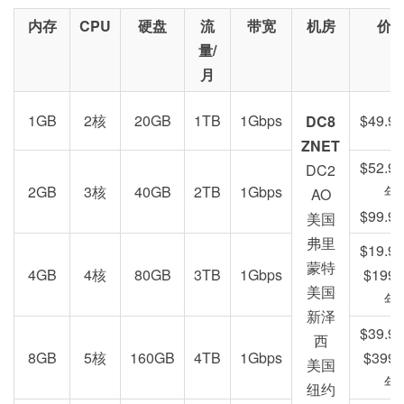
内存
CPU
硬盘
流
带宽
机房
价
量/
月
1GB
2核
20GB
1TB
1Gbps
$49.9
DC8
ZNET
$52.9
DC2
2GB
3核
40GB
2TB
1Gbps
年
AO
$99.9
美国
弗里
$19.9
蒙特
4GB
4核
80GB
3TB
1Gbps
$199.
美国
年
新泽
$39.9
西
8GB
5核
160GB
4TB
1Gbps
$399.
美国
年
纽约