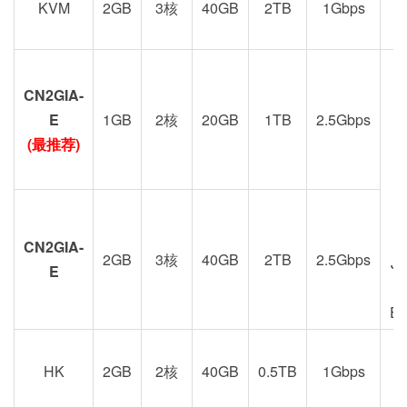
KVM
2GB
3核
40GB
2TB
1Gbps
CN2GIA-
G
E
1GB
2核
20GB
1TB
2.5Gbps
(最推荐)
CN2GIA-
2GB
3核
40GB
2TB
2.5Gbps
J
E
E
HK
2GB
2核
40GB
0.5TB
1Gbps
港