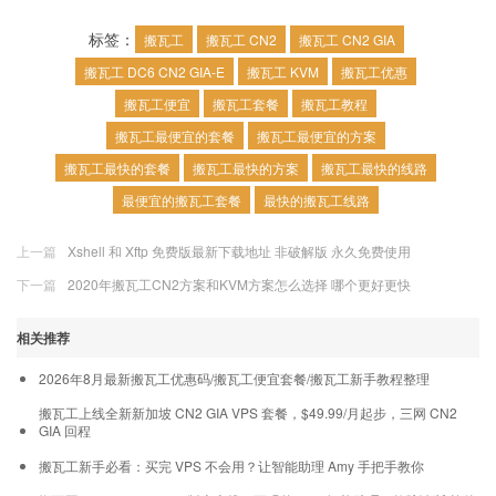
标签：
搬瓦工
搬瓦工 CN2
搬瓦工 CN2 GIA
搬瓦工 DC6 CN2 GIA-E
搬瓦工 KVM
搬瓦工优惠
搬瓦工便宜
搬瓦工套餐
搬瓦工教程
搬瓦工最便宜的套餐
搬瓦工最便宜的方案
搬瓦工最快的套餐
搬瓦工最快的方案
搬瓦工最快的线路
最便宜的搬瓦工套餐
最快的搬瓦工线路
上一篇
Xshell 和 Xftp 免费版最新下载地址 非破解版 永久免费使用
下一篇
2020年搬瓦工CN2方案和KVM方案怎么选择 哪个更好更快
相关推荐
2026年8月最新搬瓦工优惠码/搬瓦工便宜套餐/搬瓦工新手教程整理
搬瓦工上线全新新加坡 CN2 GIA VPS 套餐，$49.99/月起步，三网 CN2
GIA 回程
搬瓦工新手必看：买完 VPS 不会用？让智能助理 Amy 手把手教你