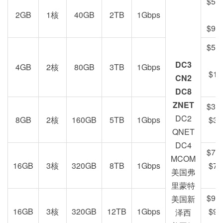
$52
2GB
1核
40GB
2TB
1Gbps
$99
$59
DC3
4GB
2核
80GB
3TB
1Gbps
$19
CN2
DC8
ZNET
$39
DC2
8GB
2核
160GB
5TB
1Gbps
$39
QNET
DC4
$79
MCOM
16GB
3核
320GB
8TB
1Gbps
$79
美国弗
里蒙特
$99
美国新
16GB
3核
320GB
12TB
1Gbps
$99
泽西