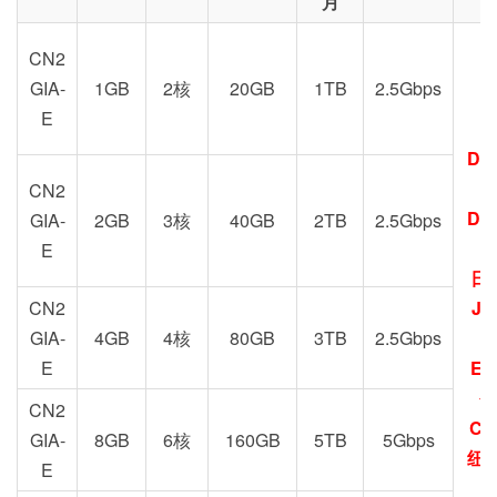
月
CN2
GIA-
1GB
2核
20GB
1TB
2.5Gbps
E
DC
G
CN2
DC
GIA-
2GB
3核
40GB
2TB
2.5Gbps
E
日
CN2
JP
GIA-
4GB
4核
80GB
3TB
2.5Gbps
E
EU
圣
CN2
CN
GIA-
8GB
6核
160GB
5TB
5Gbps
纽约
E