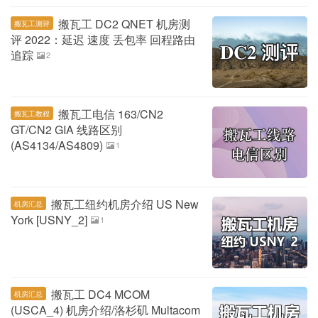
搬瓦工 DC2 QNET 机房测
搬瓦工测评
评 2022：延迟 速度 丢包率 回程路由
追踪
2
搬瓦工电信 163/CN2
搬瓦工教程
GT/CN2 GIA 线路区别
(AS4134/AS4809)
1
搬瓦工纽约机房介绍 US New
机房汇总
York [USNY_2]
1
搬瓦工 DC4 MCOM
机房汇总
(USCA_4) 机房介绍/洛杉矶 Multacom