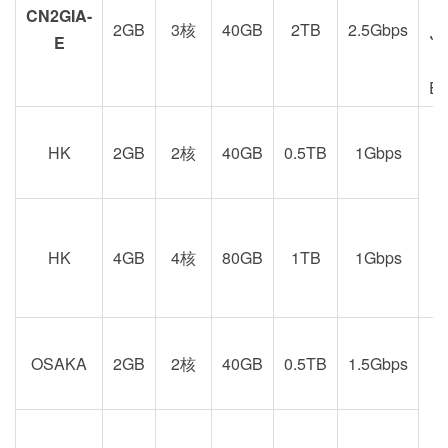
CN2GIA-
2GB
3核
40GB
2TB
2.5Gbps
J
E
E
HK
2GB
2核
40GB
0.5TB
1Gbps
港
京
HK
4GB
4核
80GB
1TB
1Gbps
OSAKA
2GB
2核
40GB
0.5TB
1.5Gbps
阪