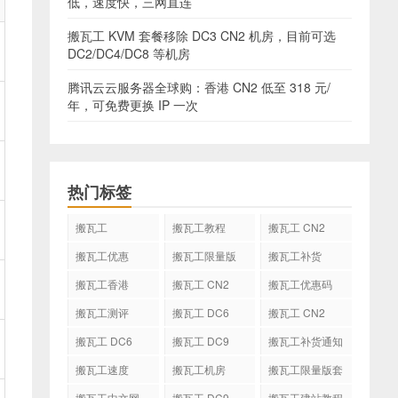
低，速度快，三网直连
搬瓦工 KVM 套餐移除 DC3 CN2 机房，目前可选
DC2/DC4/DC8 等机房
腾讯云云服务器全球购：香港 CN2 低至 318 元/
年，可免费更换 IP 一次
热门标签
搬瓦工
搬瓦工教程
搬瓦工 CN2
GIA
搬瓦工优惠
搬瓦工限量版
搬瓦工补货
搬瓦工香港
搬瓦工 CN2
搬瓦工优惠码
GIA-E
搬瓦工测评
搬瓦工 DC6
搬瓦工 CN2
CN2 GIA-E
搬瓦工 DC6
搬瓦工 DC9
搬瓦工补货通知
CN2 GIA
搬瓦工速度
搬瓦工机房
搬瓦工限量版套
餐
搬瓦工中文网
搬瓦工 DC9
搬瓦工建站教程