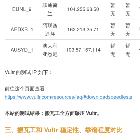
联通荷
暂
暂
EUNL_9
104.255.68.50
兰
无
无
阿联酋
暂
暂
AEDXB_1
162.213.25.71
迪拜
无
无
澳大利
暂
暂
AUSYD_1
103.57.167.114
亚悉尼
无
无
Vultr 的测试 IP 如下：
前往这个页面查看：
https://www.vultr.com/resources/faq/#downloadspeedtests
本站的测试结果：搬瓦工全方面碾压 Vultr。
三、搬瓦工和 Vultr 稳定性、靠谱程度对比