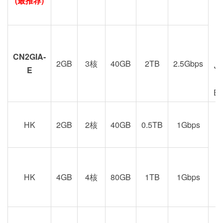
(最推荐)
CN2GIA-
2GB
3核
40GB
2TB
2.5Gbps
J
E
E
HK
2GB
2核
40GB
0.5TB
1Gbps
港
京
HK
4GB
4核
80GB
1TB
1Gbps