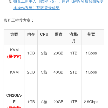
搬瓦工新手入门教程（5）：通过 KiwiVM 后台面板更
换操作系统并获取登录信息
搬瓦工推荐方案：
方案
内存
CPU
硬盘
流量/
带宽
月
KVM
1GB
2核
20GB
1TB
1Gbps
(最便宜)
KVM
2GB
3核
40GB
2TB
1Gbps
CN2GIA-
G
E
1GB
2核
20GB
1TB
2.5Gbps