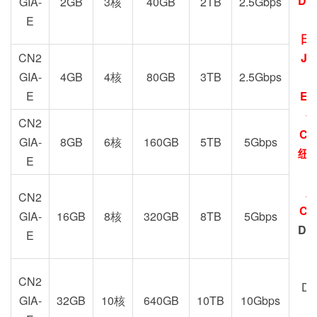
DC
GIA-
2GB
3核
40GB
2TB
2.5Gbps
E
日
CN2
JP
GIA-
4GB
4核
80GB
3TB
2.5Gbps
E
EU
圣
CN2
CN
GIA-
8GB
6核
160GB
5TB
5Gbps
纽约
E
加
CN2
CN
GIA-
16GB
8核
320GB
8TB
5Gbps
DC
E
Z
CN2
DC
GIA-
32GB
10核
640GB
10TB
10Gbps