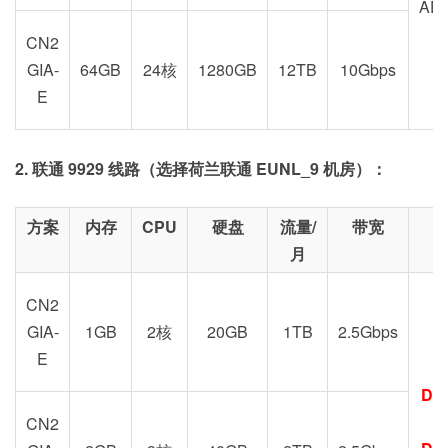
AE
CN2
GIA-
64GB
24核
1280GB
12TB
10Gbps
E
2. 联通 9929 线路（选择荷兰联通 EUNL_9 机房）：
方案
内存
CPU
硬盘
流量/
带宽
月
CN2
GIA-
1GB
2核
20GB
1TB
2.5Gbps
E
DC
G
CN2