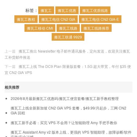
标签：
搬瓦工
搬瓦工优惠
搬瓦工优质线路
搬瓦工教程
搬瓦工电信 CN2 GIA
搬瓦工电信 CN2 GIA-E
搬瓦工移动 CMI
搬瓦工线路
搬瓦工线路推荐
搬瓦工联通 9929
上一篇
搬瓦工推出 Newsletter 电子邮件通讯服务，定向发送，欢迎关注搬瓦
工补货邮件推送
下一篇
搬瓦工上线 The DC9 Plan 限量版套餐：1.5G 超大带宽，年付 $35 便
宜 CN2 GIA VPS
相关推荐
2026年8月最新搬瓦工优惠码/搬瓦工便宜套餐/搬瓦工新手教程整理
搬瓦工上线全新新加坡 CN2 GIA VPS 套餐，$49.99/月起步，三网 CN2
GIA 回程
搬瓦工新手必看：买完 VPS 不会用？让智能助理 Amy 手把手教你
搬瓦工 Assistant Amy v2 版本上线，更强的 VPS 智能助理，故障诊断/软件
安装/安全运维