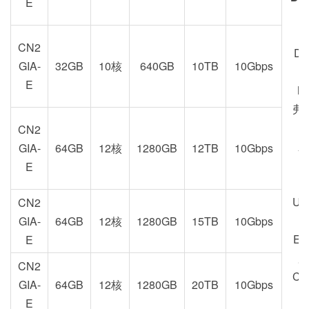
E
Z
CN2
DC
GIA-
32GB
10核
640GB
10TB
10Gbps
E
M
弗
CN2
新
GIA-
64GB
12核
1280GB
12TB
10Gbps
U
E
US
CN2
GIA-
64GB
12核
1280GB
15TB
10Gbps
EU
E
加
CN2
CA
GIA-
64GB
12核
1280GB
20TB
10Gbps
E