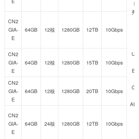
E
M
弗
CN2
新
GIA-
64GB
12核
1280GB
12TB
10Gbps
U
E
US
CN2
GIA-
64GB
12核
1280GB
15TB
10Gbps
EU
E
加
CN2
CA
GIA-
64GB
12核
1280GB
20TB
10Gbps
E
AE
CN2
GIA-
64GB
24核
1280GB
12TB
10Gbps
E