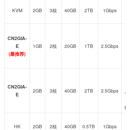
KVM
2GB
3核
40GB
2TB
1Gbps
CN2GIA-
G
E
1GB
2核
20GB
1TB
2.5Gbps
(最推荐)
CN2GIA-
2GB
3核
40GB
2TB
2.5Gbps
J
E
E
HK
2GB
2核
40GB
0.5TB
1Gbps