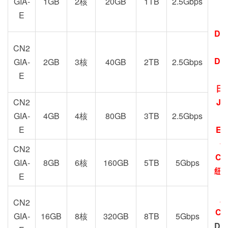
GIA-
1GB
2核
20GB
1TB
2.5Gbps
E
DC
G
CN2
DC
GIA-
2GB
3核
40GB
2TB
2.5Gbps
E
日
CN2
JP
GIA-
4GB
4核
80GB
3TB
2.5Gbps
E
EU
圣
CN2
CN
GIA-
8GB
6核
160GB
5TB
5Gbps
纽约
E
加
CN2
CN
GIA-
16GB
8核
320GB
8TB
5Gbps
DC