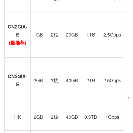
CN2GIA-
G
E
1GB
2核
20GB
1TB
2.5Gbps
(最推荐)
CN2GIA-
2GB
3核
40GB
2TB
2.5Gbps
J
E
E
HK
2GB
2核
40GB
0.5TB
1Gbps
港