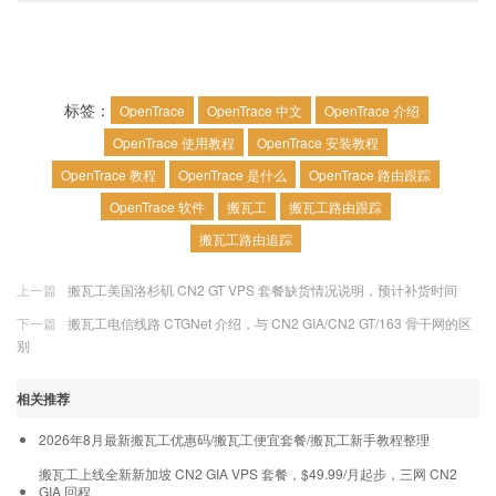
标签：
OpenTrace
OpenTrace 中文
OpenTrace 介绍
OpenTrace 使用教程
OpenTrace 安装教程
OpenTrace 教程
OpenTrace 是什么
OpenTrace 路由跟踪
OpenTrace 软件
搬瓦工
搬瓦工路由跟踪
搬瓦工路由追踪
上一篇
搬瓦工美国洛杉矶 CN2 GT VPS 套餐缺货情况说明，预计补货时间
下一篇
搬瓦工电信线路 CTGNet 介绍，与 CN2 GIA/CN2 GT/163 骨干网的区
别
相关推荐
2026年8月最新搬瓦工优惠码/搬瓦工便宜套餐/搬瓦工新手教程整理
搬瓦工上线全新新加坡 CN2 GIA VPS 套餐，$49.99/月起步，三网 CN2
GIA 回程