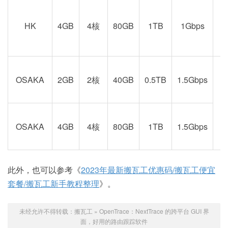
京
HK
4GB
4核
80GB
1TB
1Gbps
OSAKA
2GB
2核
40GB
0.5TB
1.5Gbps
阪
OSAKA
4GB
4核
80GB
1TB
1.5Gbps
此外，也可以参考《
2023年最新搬瓦工优惠码/搬瓦工便宜
套餐/搬瓦工新手教程整理
》。
未经允许不得转载：
搬瓦工
»
OpenTrace：NextTrace 的跨平台 GUI 界
面，好用的路由跟踪软件