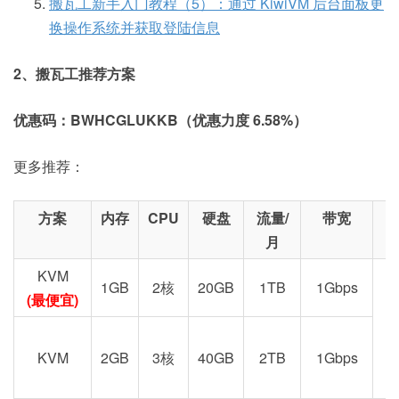
搬瓦工新手入门教程（5）：通过 KiwiVM 后台面板更
换操作系统并获取登陆信息
2、搬瓦工推荐方案
优惠码：BWHCGLUKKB（优惠力度 6.58%）
更多推荐：
方案
内存
CPU
硬盘
流量/
带宽
月
KVM
1GB
2核
20GB
1TB
1Gbps
(最便宜)
KVM
2GB
3核
40GB
2TB
1Gbps