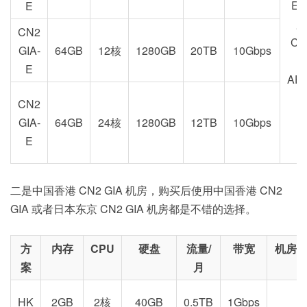
EU
E
加
CN2
CA
GIA-
64GB
12核
1280GB
20TB
10Gbps
E
AE
CN2
GIA-
64GB
24核
1280GB
12TB
10Gbps
E
二是中国香港 CN2 GIA 机房，购买后使用中国香港 CN2
GIA 或者日本东京 CN2 GIA 机房都是不错的选择。
方
内存
CPU
硬盘
流量/
带宽
机房
案
月
HK
2GB
2核
40GB
0.5TB
1Gbps