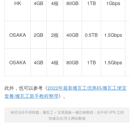
京
HK
4GB
4核
80GB
1TB
1Gbps
OSAKA
2GB
2核
40GB
0.5TB
1.5Gbps
阪
OSAKA
4GB
4核
80GB
1TB
1.5Gbps
此外，也可以参考《
2022年最新搬瓦工优惠码/搬瓦工便宜
套餐/搬瓦工新手教程整理
》。
未经允许不得转载：
搬瓦工
»
宝塔面板一键迁移教程：在不同 VPS 之间
快速迁出/导入网站数据