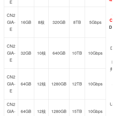
E
加
CN2
CN
GIA-
16GB
8核
320GB
8TB
5Gbps
DC
E
Z
CN2
DC
GIA-
32GB
10核
640GB
10TB
10Gbps
E
M
弗
CN2
新
GIA-
64GB
12核
1280GB
12TB
10Gbps
U
E
US
CN2
GIA-
64GB
12核
1280GB
15TB
10Gbps