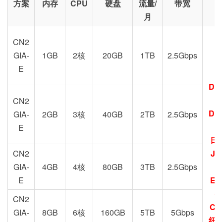
方案
内存
CPU
硬盘
流量/
带宽
月
CN2
GIA-
1GB
2核
20GB
1TB
2.5Gbps
E
DC
G
CN2
DC
GIA-
2GB
3核
40GB
2TB
2.5Gbps
E
日
CN2
JP
GIA-
4GB
4核
80GB
3TB
2.5Gbps
E
EU
圣
CN2
CN
GIA-
8GB
6核
160GB
5TB
5Gbps
纽约