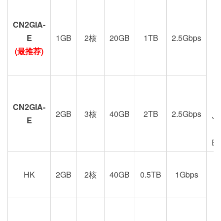
CN2GIA-
G
E
1GB
2核
20GB
1TB
2.5Gbps
(最推荐)
CN2GIA-
2GB
3核
40GB
2TB
2.5Gbps
J
E
E
HK
2GB
2核
40GB
0.5TB
1Gbps
港