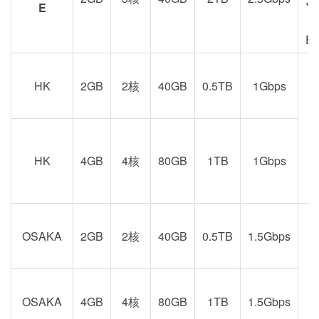
J
E
E
HK
2GB
2核
40GB
0.5TB
1Gbps
港
京
HK
4GB
4核
80GB
1TB
1Gbps
OSAKA
2GB
2核
40GB
0.5TB
1.5Gbps
阪
OSAKA
4GB
4核
80GB
1TB
1.5Gbps