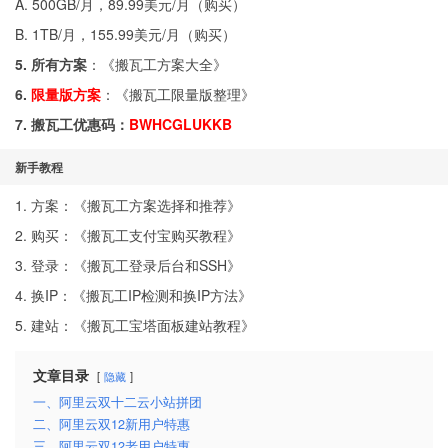
A. 500GB/月，89.99美元/月（
购买
）
B. 1TB/月，155.99美元/月（
购买
）
5. 所有方案
：《
搬瓦工方案大全
》
6.
限量版方案
：《
搬瓦工限量版整理
》
7. 搬瓦工优惠码：
BWHCGLUKKB
新手教程
1. 方案：《
搬瓦工方案选择和推荐
》
2. 购买：《
搬瓦工支付宝购买教程
》
3. 登录：《
搬瓦工登录后台和SSH
》
4. 换IP：《
搬瓦工IP检测和换IP方法
》
5. 建站：《
搬瓦工宝塔面板建站教程
》
文章目录
隐藏
一、阿里云双十二云小站拼团
二、阿里云双12新用户特惠
三、阿里云双12老用户特惠