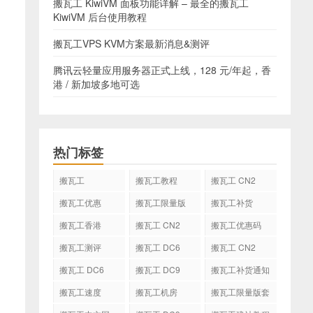
搬瓦工 KiwiVM 面板功能详解 – 最全的搬瓦工
KiwiVM 后台使用教程
搬瓦工VPS KVM方案最新消息&测评
腾讯云轻量应用服务器正式上线，128 元/年起，香
港 / 新加坡多地可选
热门标签
搬瓦工
搬瓦工教程
搬瓦工 CN2
GIA
搬瓦工优惠
搬瓦工限量版
搬瓦工补货
搬瓦工香港
搬瓦工 CN2
搬瓦工优惠码
GIA-E
搬瓦工测评
搬瓦工 DC6
搬瓦工 CN2
CN2 GIA-E
搬瓦工 DC6
搬瓦工 DC9
搬瓦工补货通知
CN2 GIA
搬瓦工速度
搬瓦工机房
搬瓦工限量版套
餐