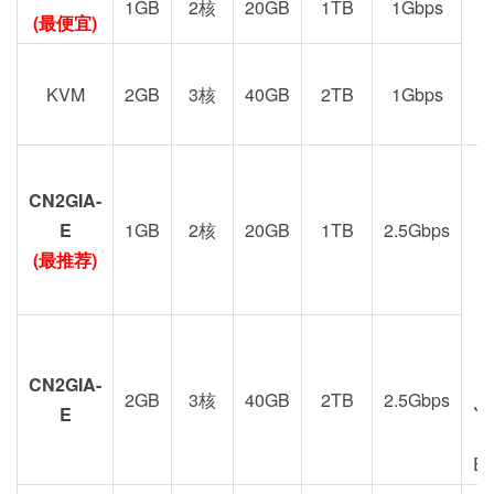
1GB
2核
20GB
1TB
1Gbps
(最便宜)
KVM
2GB
3核
40GB
2TB
1Gbps
CN2GIA-
G
E
1GB
2核
20GB
1TB
2.5Gbps
(最推荐)
CN2GIA-
2GB
3核
40GB
2TB
2.5Gbps
J
E
E