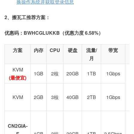
换操作系统并获取登录信息
2、搬瓦工推荐方案：
优惠码：BWHCGLUKKB（优惠力度 6.58%）
方案
内存
CPU
硬盘
流量/
带宽
月
KVM
1GB
2核
20GB
1TB
1Gbps
(最便宜)
KVM
2GB
3核
40GB
2TB
1Gbps
CN2GIA-
G
E
1GB
2核
20GB
1TB
2.5Gbps