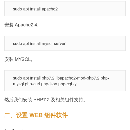
sudo apt install apache2
安装 Apache2.4.
sudo apt install mysql-server
安装 MYSQL。
sudo apt install php7.2 libapache2-mod-php7.2 php-
mysql php-curl php-json php-cgi -y
然后我们安装 PHP7.2 及相关组件支持。
二、设置 WEB 组件软件