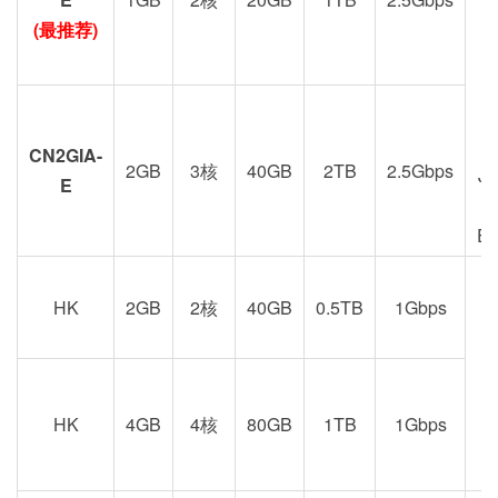
(最推荐)
CN2GIA-
2GB
3核
40GB
2TB
2.5Gbps
J
E
E
HK
2GB
2核
40GB
0.5TB
1Gbps
港
京
HK
4GB
4核
80GB
1TB
1Gbps