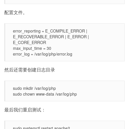
配置文件。
error_reporting = E_COMPILE_ERROR |
E_RECOVERABLE_ERROR | E_ERROR |
E_CORE_ERROR
max_input_time = 30
error_log = /var/log/php/error.log
然后还需要创建日志目录
sudo mkdir /var/log/php
sudo chown www-data /var/log/php
最后我们重启测试：
sudo systemctl restart apache2