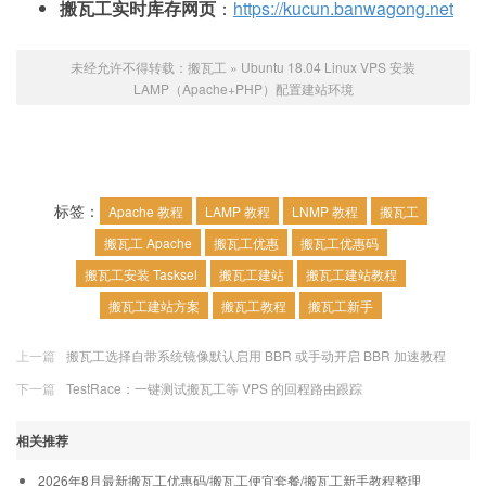
搬瓦工实时库存网页
：
https://kucun.banwagong.net
未经允许不得转载：
搬瓦工
»
Ubuntu 18.04 Linux VPS 安装
LAMP（Apache+PHP）配置建站环境
标签：
Apache 教程
LAMP 教程
LNMP 教程
搬瓦工
搬瓦工 Apache
搬瓦工优惠
搬瓦工优惠码
搬瓦工安装 Tasksel
搬瓦工建站
搬瓦工建站教程
搬瓦工建站方案
搬瓦工教程
搬瓦工新手
上一篇
搬瓦工选择自带系统镜像默认启用 BBR 或手动开启 BBR 加速教程
下一篇
TestRace：一键测试搬瓦工等 VPS 的回程路由跟踪
相关推荐
2026年8月最新搬瓦工优惠码/搬瓦工便宜套餐/搬瓦工新手教程整理