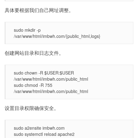
具体要根据我们自己网址调整。
sudo mkdir -p
/var/www/html/imbwh.com/{public_html,logs}
创建网站目录和日志文件。
sudo chown -R $USER:$USER
/var/www/html/imbwh.com/public_html
sudo chmod -R 755
/var/www/html/imbwh.com/public_html
设置目录权限确保安全。
sudo a2ensite imbwh.com
sudo systemctl reload apache2