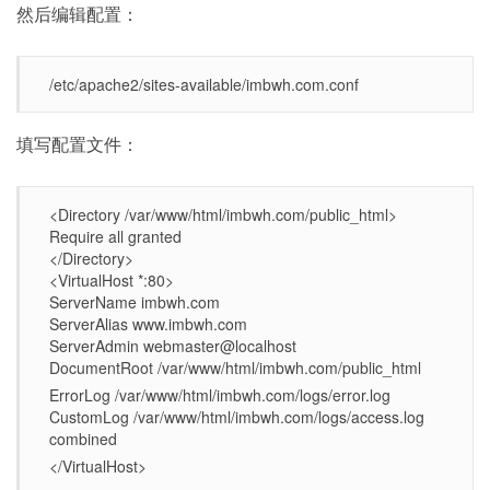
然后编辑配置：
/etc/apache2/sites-available/imbwh.com.conf
填写配置文件：
<Directory /var/www/html/imbwh.com/public_html>
Require all granted
</Directory>
<VirtualHost *:80>
ServerName imbwh.com
ServerAlias www.imbwh.com
ServerAdmin webmaster@localhost
DocumentRoot /var/www/html/imbwh.com/public_html
ErrorLog /var/www/html/imbwh.com/logs/error.log
CustomLog /var/www/html/imbwh.com/logs/access.log
combined
</VirtualHost>