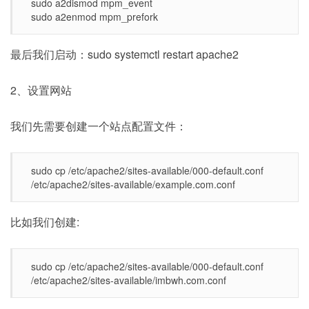
sudo a2dismod mpm_event
sudo a2enmod mpm_prefork
最后我们启动：sudo systemctl restart apache2
2、设置网站
我们先需要创建一个站点配置文件：
sudo cp /etc/apache2/sites-available/000-default.conf
/etc/apache2/sites-available/example.com.conf
比如我们创建:
sudo cp /etc/apache2/sites-available/000-default.conf
/etc/apache2/sites-available/imbwh.com.conf