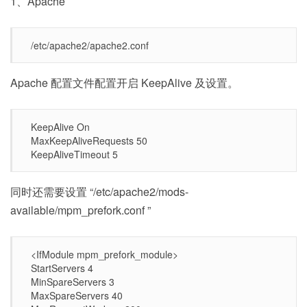
1、Apache
/etc/apache2/apache2.conf
Apache 配置文件配置开启 KeepAlive 及设置。
KeepAlive On
MaxKeepAliveRequests 50
KeepAliveTimeout 5
同时还需要设置 “/etc/apache2/mods-
available/mpm_prefork.conf ”
<IfModule mpm_prefork_module>
StartServers 4
MinSpareServers 3
MaxSpareServers 40