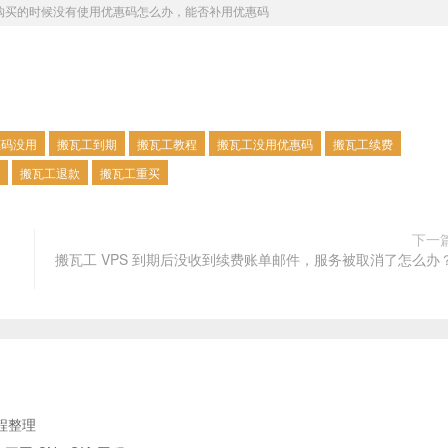
购买的时候没有使用优惠码怎么办，能否补用优惠码
惠码没用
搬瓦工到期
搬瓦工教程
搬瓦工没用优惠码
搬瓦工续费
搬瓦工退款
搬瓦工重买
下一
搬瓦工 VPS 到期后没收到续费账单邮件，服务被取消了怎么办
程整理