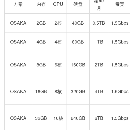
流量/
方案
内存
CPU
硬盘
带宽
月
OSAKA
2GB
2核
40GB
0.5TB
1.5Gbps
OSAKA
4GB
4核
80GB
1TB
1.5Gbps
OSAKA
8GB
6核
160GB
2TB
1.5Gbps
OSAKA
16GB
8核
320GB
4TB
1.5Gbps
OSAKA
32GB
10核
640GB
6TB
1.5Gbps