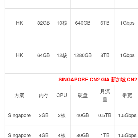
HK
32GB
10核
640GB
6TB
1Gbps
HK
64GB
12核
1280GB
8TB
1Gbps
SINGAPORE CN2 GIA 新加坡 CN2
月流
方案
内存
CPU
硬盘
带宽
量
Singapore
2GB
2核
40GB
0.5TB
1.5Gbps
Singapore
4GB
4核
80GB
1TB
1.5Gbps