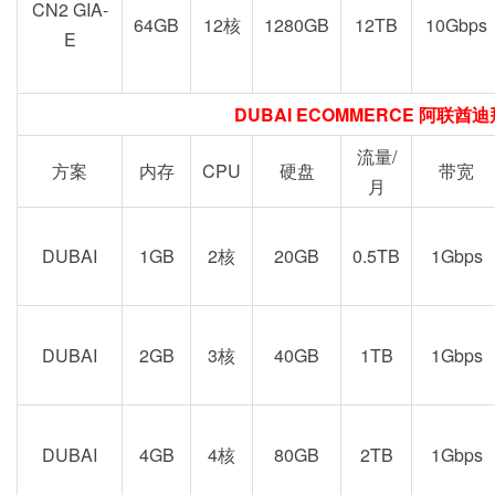
CN2 GIA-
64GB
12核
1280GB
12TB
10Gbps
E
DUBAI ECOMMERCE 阿联酋
流量/
方案
内存
CPU
硬盘
带宽
月
DUBAI
1GB
2核
20GB
0.5TB
1Gbps
DUBAI
2GB
3核
40GB
1TB
1Gbps
DUBAI
4GB
4核
80GB
2TB
1Gbps