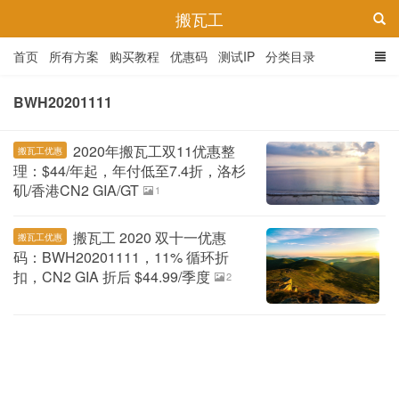
搬瓦工
首页
所有方案
购买教程
优惠码
测试IP
分类目录
BWH20201111
2020年搬瓦工双11优惠整
搬瓦工优惠
理：$44/年起，年付低至7.4折，洛杉
矶/香港CN2 GIA/GT
1
搬瓦工 2020 双十一优惠
搬瓦工优惠
码：BWH20201111，11% 循环折
扣，CN2 GIA 折后 $44.99/季度
2