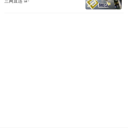
三网直连
1