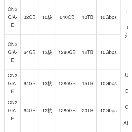
Z
CN2
DC
GIA-
32GB
10核
640GB
10TB
10Gbps
E
M
弗
CN2
新
GIA-
64GB
12核
1280GB
12TB
10Gbps
U
E
US
CN2
GIA-
64GB
12核
1280GB
15TB
10Gbps
EU
E
加
CN2
CA
GIA-
64GB
12核
1280GB
20TB
10Gbps
E
AE