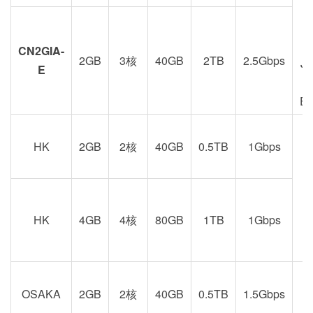
CN2GIA-
2GB
3核
40GB
2TB
2.5Gbps
J
E
E
HK
2GB
2核
40GB
0.5TB
1Gbps
港
京
HK
4GB
4核
80GB
1TB
1Gbps
OSAKA
2GB
2核
40GB
0.5TB
1.5Gbps