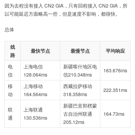
因为去程没有接入 CN2 GIA，只有回程接入 CN2 GIA，所
以可能延迟方面略高一些，但是速度不影响，都很快。
总体
线
最快节点
最慢节点
平均响应
路
电
上海电信
新疆喀什地区电
163.676ms
信
128.064ms
信
210.348ms
移
上海移动
西藏拉萨移动
222.351ms
动
164.564ms
318.358ms
新疆巴音郭楞蒙
联
上海联通
古自治州联通
164.73ms
通
130.536ms
205.12ms