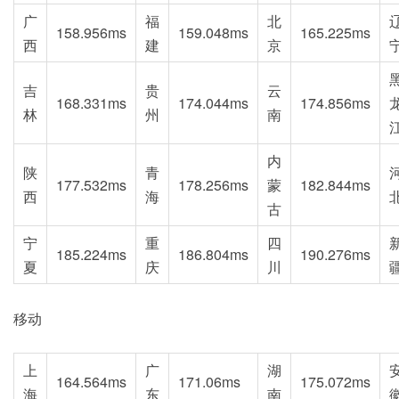
广
福
北
158.956ms
159.048ms
165.225ms
西
建
京
吉
贵
云
168.331ms
174.044ms
174.856ms
林
州
南
内
陕
青
177.532ms
178.256ms
蒙
182.844ms
西
海
古
宁
重
四
185.224ms
186.804ms
190.276ms
夏
庆
川
移动
上
广
湖
164.564ms
171.06ms
175.072ms
海
东
南