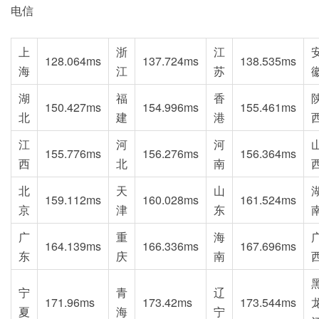
电信
上
浙
江
128.064ms
137.724ms
138.535ms
海
江
苏
湖
福
香
150.427ms
154.996ms
155.461ms
北
建
港
江
河
河
155.776ms
156.276ms
156.364ms
西
北
南
北
天
山
159.112ms
160.028ms
161.524ms
京
津
东
广
重
海
164.139ms
166.336ms
167.696ms
东
庆
南
宁
青
辽
171.96ms
173.42ms
173.544ms
夏
海
宁