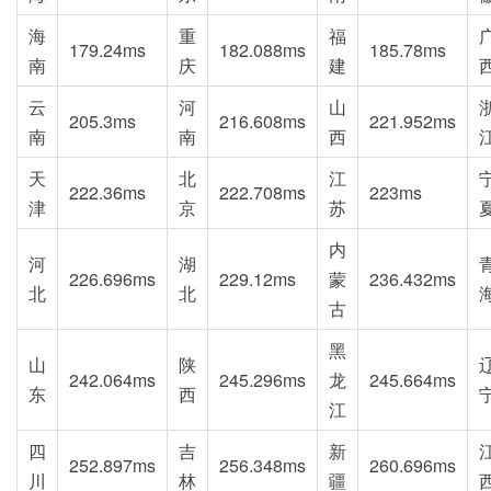
海
重
福
179.24ms
182.088ms
185.78ms
南
庆
建
云
河
山
205.3ms
216.608ms
221.952ms
南
南
西
天
北
江
222.36ms
222.708ms
223ms
津
京
苏
内
河
湖
226.696ms
229.12ms
蒙
236.432ms
北
北
古
黑
山
陕
242.064ms
245.296ms
龙
245.664ms
东
西
江
四
吉
新
252.897ms
256.348ms
260.696ms
川
林
疆