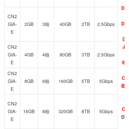
DC
G
CN2
DC
GIA-
2GB
3核
40GB
2TB
2.5Gbps
E
日
CN2
JP
GIA-
4GB
4核
80GB
3TB
2.5Gbps
E
EU
圣
CN2
CN
GIA-
8GB
6核
160GB
5TB
5Gbps
纽约
E
加
CN2
CN
GIA-
16GB
8核
320GB
8TB
5Gbps
DC
E