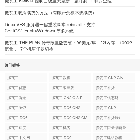
搬瓦工 KiwiVM 控制面板重大更新：更好的 UI 和安全性
搬瓦工取消续费的方法（有账户余额不想续费）
Linux VPS 服务器一键重装脚本 reinstall：支持
CentOS/Ubuntu/Windows 等多系统
搬瓦工 THE PLAN 传奇限量版套餐：99美元/年，2G内存，1000G
流量，17个机房任意切换
热门标签
搬瓦工
搬瓦工教程
搬瓦工 CN2 GIA
搬瓦工优惠
搬瓦工限量版
搬瓦工补货
搬瓦工香港
搬瓦工 CN2 GIA-E
搬瓦工优惠码
搬瓦工测评
搬瓦工 DC6 CN2
搬瓦工 CN2
GIA-E
搬瓦工 DC6
搬瓦工 DC9 CN2 GIA
搬瓦工补货通知
搬瓦工速度
搬瓦工机房
搬瓦工限量版套餐
搬瓦工中文网
搬瓦工 DC9
搬瓦工建站教程