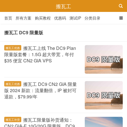
搬瓦工
首页
所有方案
购买教程
优惠码
测试IP
分类目录
搬瓦工 DC9 限量版
搬瓦工上线 The DC9 Plan
搬瓦工优惠
限量版套餐：1.5G 超大带宽，年付
$35 便宜 CN2 GIA VPS
搬瓦工 DC9 CN2 GIA 限量
搬瓦工优惠
版 2024 新款：流量翻倍，IP 被封可
退款，$79.99/年
搬瓦工限量版补货通知：
搬瓦工补货
CN2 GIA-E 10G/20G 限量版、DC9