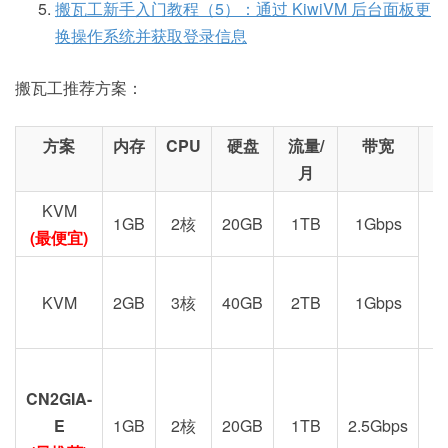
搬瓦工新手入门教程（5）：通过 KiwiVM 后台面板更
换操作系统并获取登录信息
搬瓦工推荐方案：
方案
内存
CPU
硬盘
流量/
带宽
月
KVM
1GB
2核
20GB
1TB
1Gbps
(最便宜)
KVM
2GB
3核
40GB
2TB
1Gbps
CN2GIA-
G
E
1GB
2核
20GB
1TB
2.5Gbps