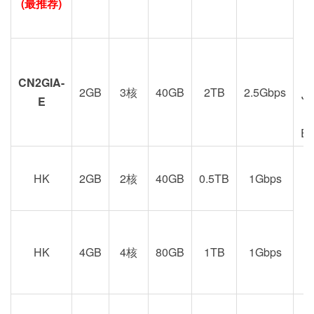
(最推荐)
CN2GIA-
2GB
3核
40GB
2TB
2.5Gbps
J
E
E
HK
2GB
2核
40GB
0.5TB
1Gbps
港
京
HK
4GB
4核
80GB
1TB
1Gbps