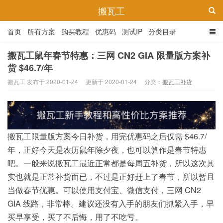
搬瓦工
首页
所有方案
购买教程
优惠码
测试IP
分类目录
搬瓦工鼠年春节特惠：三网 CN2 GIA 限量版方案补
货 $46.7/年
搬瓦工 发布于 2020-01-24
更新于 2020-01-24
分类：
搬瓦工补货
搬瓦工限量版方案今日补货，用完优惠码之后仅需 $46.7/
年，正好今天是农历鼠年除夕夜，也可以算作是春节特惠
吧。一般来说搬瓦工最近正常都是每周五补货，所以这次其
实也就是正常补货而已，不过是正好赶上了春节，所以暂且
当做春节优惠。可以使用支付宝、微信支付，三网 CN2
GIA 线路，非常棒。建议还没有入手的朋友们抓紧入手，早
买早享受，买了不后悔，用了不吃亏。