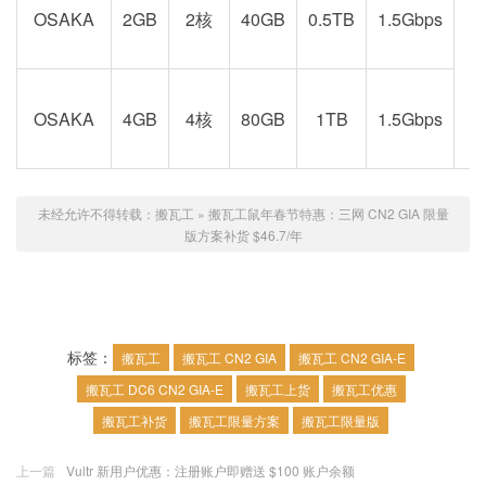
OSAKA
2GB
2核
40GB
0.5TB
1.5Gbps
阪
OSAKA
4GB
4核
80GB
1TB
1.5Gbps
未经允许不得转载：
搬瓦工
»
搬瓦工鼠年春节特惠：三网 CN2 GIA 限量
版方案补货 $46.7/年
标签：
搬瓦工
搬瓦工 CN2 GIA
搬瓦工 CN2 GIA-E
搬瓦工 DC6 CN2 GIA-E
搬瓦工上货
搬瓦工优惠
搬瓦工补货
搬瓦工限量方案
搬瓦工限量版
上一篇
Vultr 新用户优惠：注册账户即赠送 $100 账户余额