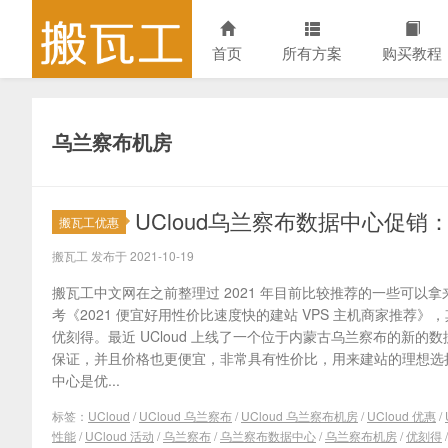
首页
所有方案
购买教程
乌兰察布机房
UCloud乌兰察布数据中心促销：
搬瓦工优惠
搬瓦工 发布于 2021-10-19
搬瓦工中文网在之前整理过 2021 年目前比较推荐的一些可以
考《2021 便宜好用性价比速度快的建站 VPS 主机商家推荐》，
优刻得。最近 UCloud 上线了一个位于内蒙古乌兰察布的新
保证，并且价格也更便宜，非常具有性价比，用来建站的理想选择。
中心是优...
标签：
UCloud
/
UCloud 乌兰察布
/
UCloud 乌兰察布机房
/
UCloud 优惠
/
性能
/
UCloud 活动
/
乌兰察布
/
乌兰察布数据中心
/
乌兰察布机房
/
优刻得