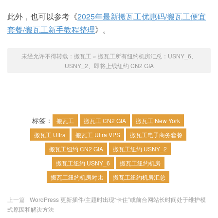
此外，也可以参考《
2025年最新搬瓦工优惠码/搬瓦工便宜
套餐/搬瓦工新手教程整理
》。
未经允许不得转载：
搬瓦工
»
搬瓦工所有纽约机房汇总：USNY_6、
USNY_2、即将上线纽约 CN2 GIA
标签：
搬瓦工
搬瓦工 CN2 GIA
搬瓦工 New York
搬瓦工 Ultra
搬瓦工 Ultra VPS
搬瓦工电子商务套餐
搬瓦工纽约 CN2 GIA
搬瓦工纽约 USNY_2
搬瓦工纽约 USNY_6
搬瓦工纽约机房
搬瓦工纽约机房对比
搬瓦工纽约机房汇总
上一篇
WordPress 更新插件/主题时出现“卡住”或前台网站长时间处于维护模
式原因和解决方法