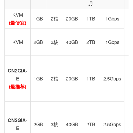
月
KVM
1GB
2核
20GB
1TB
1Gbps
(最便宜)
KVM
2GB
3核
40GB
2TB
1Gbps
CN2GIA-
G
E
1GB
2核
20GB
1TB
2.5Gbps
(最推荐)
CN2GIA-
2GB
3核
40GB
2TB
2.5Gbps
J
E