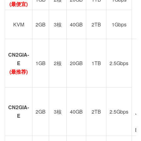
(最便宜)
KVM
2GB
3核
40GB
2TB
1Gbps
CN2GIA-
G
E
1GB
2核
20GB
1TB
2.5Gbps
(最推荐)
CN2GIA-
2GB
3核
40GB
2TB
2.5Gbps
J
E
E