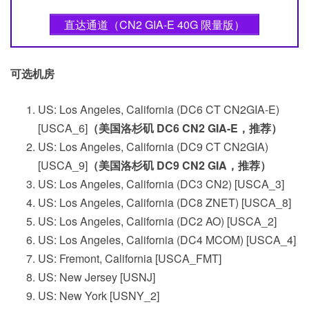
直达通道（CN2 GIA-E 40G 限量版）
可选机房
US: Los Angeles, California (DC6 CT CN2GIA-E)
[USCA_6]
（美国洛杉矶 DC6 CN2 GIA-E，推荐）
US: Los Angeles, California (DC9 CT CN2GIA)
[USCA_9]
（美国洛杉矶 DC9 CN2 GIA，推荐）
US: Los Angeles, California (DC3 CN2) [USCA_3]
US: Los Angeles, California (DC8 ZNET) [USCA_8]
US: Los Angeles, California (DC2 AO) [USCA_2]
US: Los Angeles, California (DC4 MCOM) [USCA_4]
US: Fremont, California [USCA_FMT]
US: New Jersey [USNJ]
US: New York [USNY_2]