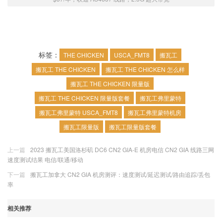
For a very limited time, you can
travel back
into the past
and get a decent service at a
lower-than-usual cost.
We call it…
标签：
THE CHICKEN
USCA_FMT8
搬瓦工
搬瓦工 THE CHICKEN
搬瓦工 THE CHICKEN 怎么样
The Chicken
搬瓦工 THE CHICKEN 限量版
搬瓦工 THE CHICKEN 限量版套餐
搬瓦工弗里蒙特
The Good:
This service still comes with
搬瓦工弗里蒙特 USCA_FMT8
搬瓦工弗里蒙特机房
redundant uplinks, and servers are powered
搬瓦工限量版
搬瓦工限量版套餐
via dual diverse power feeds. There is a
direct connection with China Unicom, which
上一篇
2023 搬瓦工美国洛杉矶 DC6 CN2 GIA-E 机房电信 CN2 GIA 线路三网
also peers directly with China Telecom and
速度测试结果 电信/联通/移动
China Mobile ISPs.
下一篇
搬瓦工加拿大 CN2 GIA 机房测评：速度测试/延迟测试/路由追踪/丢包
率
The Bad:
There is no migration between
相关推荐
datacenters (only one available location), no