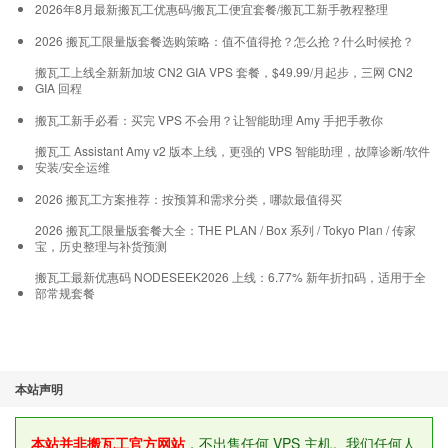
upgrades are possible, and no CN2
2026年8月最新搬瓦工优惠码/搬瓦工便宜套餐/搬瓦工新手教程整理
connectivity.
2026 搬瓦工限量版套餐选购策略：值不值得抢？怎么抢？什么时候抢？
搬瓦工上线全新新加坡 CN2 GIA VPS 套餐，$49.99/月起步，三网 CN2
We have also enabled
the following features
GIA 回程
on this service:
搬瓦工新手必看：买完 VPS 不会用？让智能助理 Amy 手把手教你
搬瓦工 Assistant Amy v2 版本上线，更强的 VPS 智能助理，故障诊断/软件
+ Free automated backups
安装/安全运维
+ Free snapshots
2026 搬瓦工方案推荐：按预算和需求分类，哪款最值得买
+ No contract, anytime cancellation
2026 搬瓦工限量版套餐大全：THE PLAN / Box 系列 / Tokyo Plan / 传家
+ Instant RDNS update, OS reloads,
宝，历史整理与补货预测
Console access from the control panel
搬瓦工最新优惠码 NODESEEK2026 上线：6.77% 新年折扣码，适用于全
部常规套餐
+ 99.9% uptime guarantee
+ Rewards program — get 1–10% cash
back!
+ 30–day money back guarantee
本站声明
The Chicken Specs
本站并非搬瓦工官方网站
，不出售任何 VPS 主机。我们任何人