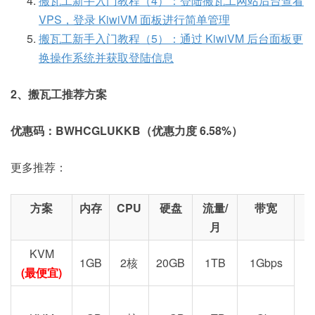
搬瓦工新手入门教程（4）：登陆搬瓦工网站后台查看
VPS，登录 KiwiVM 面板进行简单管理
This change reshaped us entirely, and we
搬瓦工新手入门教程（5）：通过 KiwiVM 后台面板更
have:
换操作系统并获取登陆信息
moved away from OpenVZ (which used
2、搬瓦工推荐方案
to allow for much higher VM density per
physical server)
优惠码：BWHCGLUKKB（优惠力度 6.58%）
stopped deploying cheap second hand
hardware (new hardware costs 6x–10x
更多推荐：
in upfront costs)
switched to datacenter grade SSD
方案
内存
CPU
硬盘
流量/
带宽
storage and got rid of all hard drives
月
stopped using single power feed
KVM
servers and colocation facilities (nearly
1GB
2核
20GB
1TB
1Gbps
(最便宜)
2x increase in costs)
upgraded our IP transit to introduce
redundancy, more capacity, and better