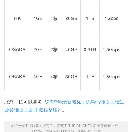
doubled
electricity, shipping, and other costs
went way up
京
HK
4GB
4核
80GB
1TB
1Gbps
The main point is
: becoming a rock-solid
provider means the old days of dirt-cheap
VPS are, unfortunately, gone.
OSAKA
2GB
2核
40GB
0.5TB
1.5Gbps
Time Travel
阪
OSAKA
4GB
4核
80GB
1TB
1.5Gbps
The task of providing an affordable service of
decent quality in a sustainable manner is a
complex one. So we have been quietly
此外，也可以参考《
2023年最新搬瓦工优惠码/搬瓦工便宜
working on this promotion since Q3 2022,
套餐/搬瓦工新手教程整理
》。
squeezing every last bit of savings into it, and
are finally ready to present it to you.
未经允许不得转载：
搬瓦工
»
搬瓦工 THE CHICKEN 限量版套餐上线，
$37/年，联通 AS4837 线路，2.5G 超大带宽