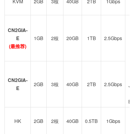
KVM
2GB
3核
40GB
2TB
1Gbps
options like CN2 GIA
expanded to 18 locations
CN2GIA-
All of this increased our costs by…
A LOT.
G
E
1GB
2核
20GB
1TB
2.5Gbps
(最推荐)
Our decisions to go with more expensive
options were intentional, with the sole goal of
improving the service quality.
For the sake of transparency, our other costs
CN2GIA-
2GB
3核
40GB
2TB
2.5Gbps
J
also went up and we had no control over
E
these:
E
IPv4 addresses now cost more than
$40 per single IP
HK
2GB
2核
40GB
0.5TB
1Gbps
CN2 GIA IP transit costs more than
港