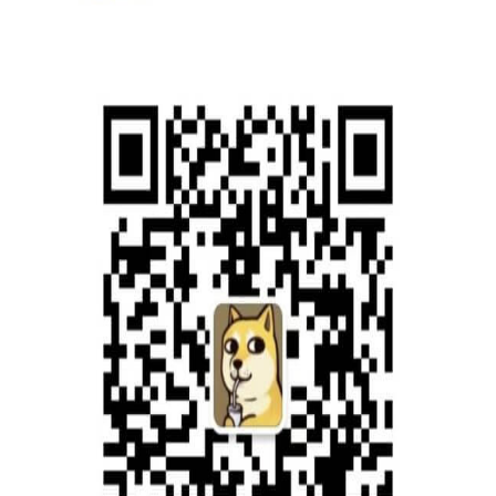
Do not miss out, Get The Chicken Now
Limited Time Offer
This page will be taken down as soon as The
Chicken is sold out.