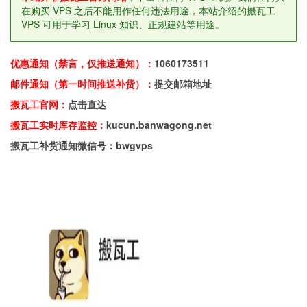
在购买 VPS 之后不能用作任何违法用途，本站介绍的搬瓦工
VPS 可用于学习 Linux 知识、正规建站等用途。
SSD: 20 GB
RAM: 1 GB
CPU: 1 core
优惠通知（禁言，仅推送通知）：
1060173511
Double Monthly Transfer:
500 GB
1000
邮件通知（第一时间推送补货）：
提交邮箱地址
GB
搬瓦工官网：
点击直达
Datacenter: Fremont, USA/ China
搬瓦工实时库存监控：
kucun.banwagong.net
Unicom: 2.5 Gbps
搬瓦工补货通知微信号：bwgvps
How Much Does It Cost?
Today, you can get The Chicken for
only
$39.99/yr.
And, thanks to our Rewards program,
it gets
cheaper every year!