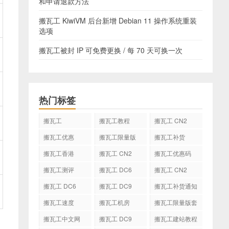
和申请退款方法
搬瓦工 KiwiVM 后台新增 Debian 11 操作系统重装
选项
搬瓦工被封 IP 可免费更换 / 每 70 天可换一次
热门标签
搬瓦工
搬瓦工教程
搬瓦工 CN2
GIA
搬瓦工优惠
搬瓦工限量版
搬瓦工补货
搬瓦工香港
搬瓦工 CN2
搬瓦工优惠码
GIA-E
搬瓦工测评
搬瓦工 DC6
搬瓦工 CN2
CN2 GIA-E
搬瓦工 DC6
搬瓦工 DC9
搬瓦工补货通知
CN2 GIA
搬瓦工速度
搬瓦工机房
搬瓦工限量版套
餐
搬瓦工中文网
搬瓦工 DC9
搬瓦工建站教程