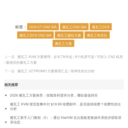
标签：
DC9 CT CN2 GIA
搬瓦工CN2 GIA
搬瓦工DC9
搬瓦工DC9 CN2 GIA
搬瓦工建站方案
搬瓦工性价比
搬瓦工方案
上一篇
搬瓦工 KVM 方案整理：$18.79/年起 / 8个机房可选 / 可转入 CN2 机房
/ 最便宜的搬瓦工方案
下一篇
搬瓦工 VZ PROMO 方案整理汇总 / 简单性价比分析
相关推荐
2026 搬瓦工方案推荐：按预算和需求分类，哪款最值得买
搬瓦工 KVM 便宜套餐年付 $19.99 续费邮件，是否值得续费？续费性价比
分析
搬瓦工新手入门教程（5）：通过 KiwiVM 后台面板更换操作系统并获取登
录信息