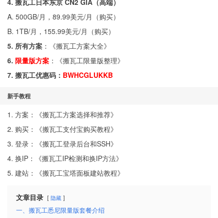
4. 搬瓦工日本东京 CN2 GIA（高端）
A. 500GB/月，89.99美元/月（
购买
）
B. 1TB/月，155.99美元/月（
购买
）
5. 所有方案
：《
搬瓦工方案大全
》
6.
限量版方案
：《
搬瓦工限量版整理
》
7. 搬瓦工优惠码：
BWHCGLUKKB
新手教程
1. 方案：《
搬瓦工方案选择和推荐
》
2. 购买：《
搬瓦工支付宝购买教程
》
3. 登录：《
搬瓦工登录后台和SSH
》
4. 换IP：《
搬瓦工IP检测和换IP方法
》
5. 建站：《
搬瓦工宝塔面板建站教程
》
文章目录
隐藏
一、搬瓦工悉尼限量版套餐介绍