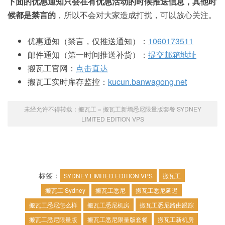
下面的优惠通知只会在有优惠活动的时候推送信息，其他时
候都是禁言的
，所以不会对大家造成打扰，可以放心关注。
优惠通知（禁言，仅推送通知）：
1060173511
邮件通知（第一时间推送补货）：
提交邮箱地址
搬瓦工官网：
点击直达
搬瓦工实时库存监控：
kucun.banwagong.net
未经允许不得转载：
搬瓦工
»
搬瓦工新增悉尼限量版套餐 SYDNEY
LIMITED EDITION VPS
标签：
SYDNEY LIMITED EDITION VPS
搬瓦工
搬瓦工 Sydney
搬瓦工悉尼
搬瓦工悉尼延迟
搬瓦工悉尼怎么样
搬瓦工悉尼机房
搬瓦工悉尼路由跟踪
搬瓦工悉尼限量版
搬瓦工悉尼限量版套餐
搬瓦工新机房