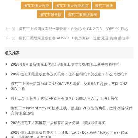
搬瓦工澳大利亚
搬瓦工澳大利亚机房
搬瓦工澳洲
搬瓦工限量版
搬瓦工限量版套餐
上一篇
搬瓦工上线四款高配土豪套餐：香港/东京 CN2 GIA，$989.99/月起
下一篇
搬瓦工悉尼限量版套餐 AUSYD_1 机房测评：速度 延迟 路由 丢包率
相关推荐
2026年8月最新搬瓦工优惠码/搬瓦工便宜套餐/搬瓦工新手教程整理
2026 搬瓦工限量版套餐选购策略：值不值得抢？怎么抢？什么时候抢？
搬瓦工上线全新新加坡 CN2 GIA VPS 套餐，$49.99/月起步，三网 CN2
GIA 回程
搬瓦工新手必看：买完 VPS 不会用？让智能助理 Amy 手把手教你
搬瓦工 Assistant Amy v2 版本上线，更强的 VPS 智能助理，故障诊断/软件
安装/安全运维
2026 搬瓦工方案推荐：按预算和需求分类，哪款最值得买
2026 搬瓦工限量版套餐大全：THE PLAN / Box 系列 / Tokyo Plan / 传家
宝，历史整理与补货预测