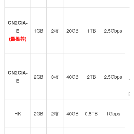
CN2GIA-
G
E
1GB
2核
20GB
1TB
2.5Gbps
(最推荐)
CN2GIA-
2GB
3核
40GB
2TB
2.5Gbps
J
E
E
HK
2GB
2核
40GB
0.5TB
1Gbps
港