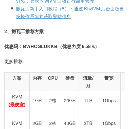
VPS，登录 KiwiVM 面板进行简单管理
搬瓦工新手入门教程（5）：通过 KiwiVM 后台面板更
换操作系统并获取登陆信息
2、搬瓦工推荐方案
优惠码：BWHCGLUKKB（优惠力度 6.58%）
更多推荐：
方案
内存
CPU
硬盘
流量/
带宽
月
KVM
1GB
2核
20GB
1TB
1Gbps
(最便宜)
KVM
2GB
3核
40GB
2TB
1Gbps