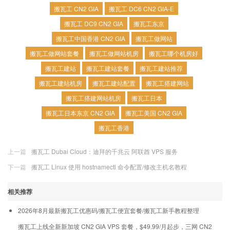
搬瓦工 CN2 GIA
搬瓦工 DC6 CN2 GIA-E
搬瓦工 DC9 CN2 GIA
搬瓦工东京
搬瓦工中国香港 CN2 GIA
搬瓦工做网站
搬瓦工做网站套餐
搬瓦工做网站机房
搬瓦工哪个机房好
搬瓦工建站
搬瓦工建站套餐
搬瓦工建站推荐
搬瓦工建站机房
搬瓦工建站配置
搬瓦工搭建网站
搬瓦工搭建网站机房
搬瓦工日本
搬瓦工日本东京 CN2 GIA
搬瓦工美国 CN2 GIA
搬瓦工香港
上一篇
搬瓦工 Dubai Cloud：迪拜的千兆云 阿联酋 VPS 服务
下一篇
搬瓦工 Linux 使用 hostnamectl 命令配置/修改主机名教程
相关推荐
2026年8月最新搬瓦工优惠码/搬瓦工便宜套餐/搬瓦工新手教程整理
搬瓦工上线全新新加坡 CN2 GIA VPS 套餐，$49.99/月起步，三网 CN2