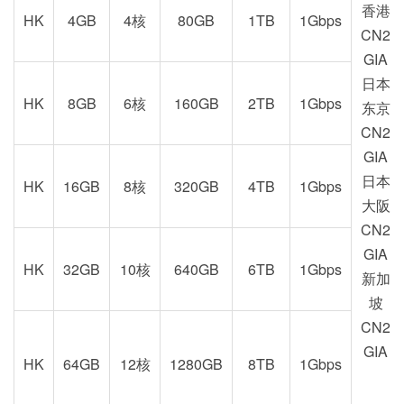
香港
HK
4GB
4核
80GB
1TB
1Gbps
CN2
GIA
日本
HK
8GB
6核
160GB
2TB
1Gbps
东京
CN2
GIA
日本
HK
16GB
8核
320GB
4TB
1Gbps
大阪
CN2
GIA
HK
32GB
10核
640GB
6TB
1Gbps
新加
坡
CN2
GIA
HK
64GB
12核
1280GB
8TB
1Gbps