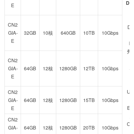
DC
E
Z
CN2
DC
GIA-
32GB
10核
640GB
10TB
10Gbps
E
M
弗
CN2
新
GIA-
64GB
12核
1280GB
12TB
10Gbps
U
E
US
CN2
GIA-
64GB
12核
1280GB
15TB
10Gbps
EU
E
加
CN2
CA
GIA-
64GB
12核
1280GB
20TB
10Gbps