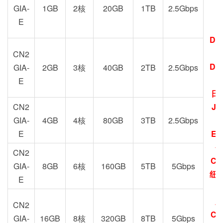
GIA-
1GB
2核
20GB
1TB
2.5Gbps
E
DC
G
CN2
DC
GIA-
2GB
3核
40GB
2TB
2.5Gbps
E
日
CN2
JP
GIA-
4GB
4核
80GB
3TB
2.5Gbps
E
EU
圣
CN2
CN
GIA-
8GB
6核
160GB
5TB
5Gbps
纽约
E
加
CN2
CN
GIA-
16GB
8核
320GB
8TB
5Gbps