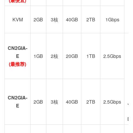
(最便宜)
KVM
2GB
3核
40GB
2TB
1Gbps
CN2GIA-
G
E
1GB
2核
20GB
1TB
2.5Gbps
(最推荐)
CN2GIA-
2GB
3核
40GB
2TB
2.5Gbps
J
E
E