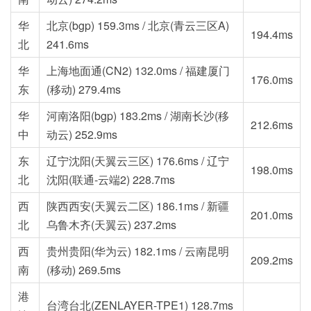
华
北京(bgp) 159.3ms / 北京(青云三区A)
194.4ms
北
241.6ms
华
上海地面通(CN2) 132.0ms / 福建厦门
176.0ms
东
(移动) 279.4ms
华
河南洛阳(bgp) 183.2ms / 湖南长沙(移
212.6ms
中
动云) 252.9ms
东
辽宁沈阳(天翼云三区) 176.6ms / 辽宁
198.0ms
北
沈阳(联通-云端2) 228.7ms
西
陕西西安(天翼云二区) 186.1ms / 新疆
201.0ms
北
乌鲁木齐(天翼云) 237.2ms
西
贵州贵阳(华为云) 182.1ms / 云南昆明
209.2ms
南
(移动) 269.5ms
港
台湾台北(ZENLAYER-TPE1) 128.7ms