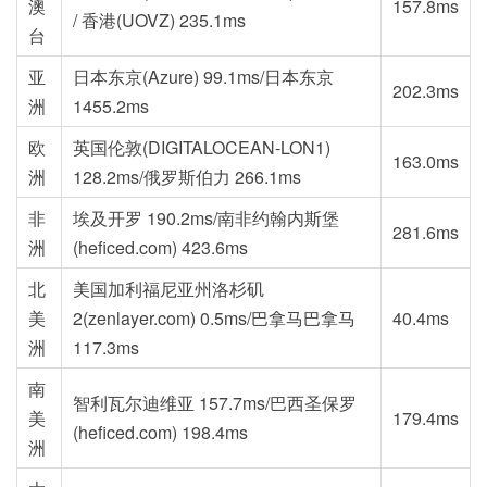
澳
157.8ms
/ 香港(UOVZ) 235.1ms
台
亚
日本东京(Azure) 99.1ms/日本东京
202.3ms
洲
1455.2ms
欧
英国伦敦(DIGITALOCEAN-LON1)
163.0ms
洲
128.2ms/俄罗斯伯力 266.1ms
非
埃及开罗 190.2ms/南非约翰内斯堡
281.6ms
洲
(heficed.com) 423.6ms
北
美国加利福尼亚州洛杉矶
美
2(zenlayer.com) 0.5ms/巴拿马巴拿马
40.4ms
洲
117.3ms
南
智利瓦尔迪维亚 157.7ms/巴西圣保罗
美
179.4ms
(heficed.com) 198.4ms
洲