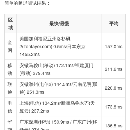
简单的延迟测试结果：
区
最快/最慢
平均
域
美国加利福尼亚州洛杉矶
全
2(zenlayer.com) 0.5ms/日本东京
157.0ms
网
1455.2ms
移
安徽马鞍山(移动) 172.1ms/福建厦门
211.6ms
动
(移动) 279.4ms
联
安徽滁州(电信2) 144.5ms/云南昆明(联
220.8ms
通
通) 251.3ms
电
上海(电信) 134.2ms/新疆乌鲁木齐(天
173.8ms
信
翼云) 237.2ms
华
广东深圳(移动) 150.9ms / 广东广州(移
186.8ms
南
动云) 274.2ms