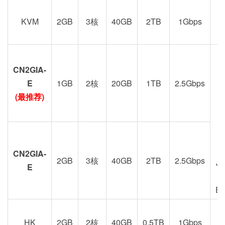
KVM
2GB
3核
40GB
2TB
1Gbps
CN2GIA-
G
E
1GB
2核
20GB
1TB
2.5Gbps
(最推荐)
CN2GIA-
2GB
3核
40GB
2TB
2.5Gbps
J
E
E
HK
2GB
2核
40GB
0.5TB
1Gbps