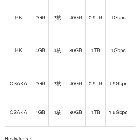
HK
2GB
2核
40GB
0.5TB
1Gbps
港
京
HK
4GB
4核
80GB
1TB
1Gbps
OSAKA
2GB
2核
40GB
0.5TB
1.5Gbps
阪
OSAKA
4GB
4核
80GB
1TB
1.5Gbps
Hostwinds：