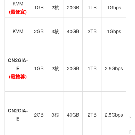
KVM
1GB
2核
20GB
1TB
1Gbps
(最便宜)
KVM
2GB
3核
40GB
2TB
1Gbps
CN2GIA-
G
E
1GB
2核
20GB
1TB
2.5Gbps
(最推荐)
CN2GIA-
2GB
3核
40GB
2TB
2.5Gbps
J
E
E