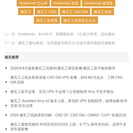
Hostwinds 怎么样
Hostwinds 速度
Hostwinds 速度慢
搬瓦工
搬瓦工 CN2
搬瓦工 CN2 GIA
搬瓦工价格
搬瓦工速度慢
搬瓦工速度慢怎么办
上一篇
Hostwinds：$4.49/月，西雅图机房，1G 超大带宽，适合建站
下一篇
搬瓦工建站教程：宝塔面板升级方法 在线升级和离线升级教程
相关推荐
2026年8月最新搬瓦工优惠码/搬瓦工便宜套餐/搬瓦工新手教程整理
搬瓦工上线全新新加坡 CN2 GIA VPS 套餐，$49.99/月起步，三网 CN2
GIA 回程
搬瓦工新手必看：买完 VPS 不会用？让智能助理 Amy 手把手教你
搬瓦工 Assistant Amy v2 版本上线，更强的 VPS 智能助理，故障诊断/软件
安装/安全运维
2026 搬瓦工线路类型详解：CN2 GT / CN2 GIA / CMIN2 / CUP / 软银区别
搬瓦工最新优惠码 NODESEEK2026 上线：6.77% 新年折扣码，适用于全
部常规套餐