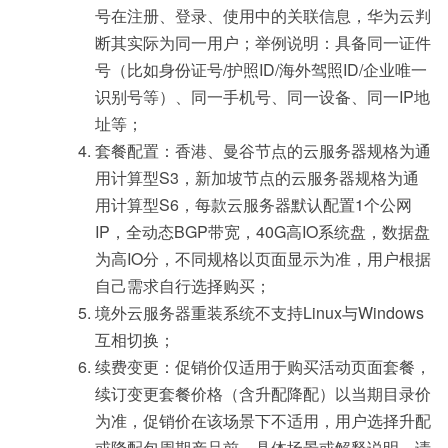
号在注册、登录、使用中的关联信息，华为云判
断其实际为同一用户；举例说明：
具备同一证件
号（比如身份证号/护照ID/海外驾照ID/企业唯一
识别号等）、同一手机号、同一设备、同一IP地
址等
；
套餐配置：香港、曼谷节点的云服务器规格为通
用计算型S3，新加坡节点的云服务器规格为通
用计算型S6，每款云服务器默认配置1个公网
IP，全动态BGP带宽，40G高IO系统盘，数据盘
为高IO分，不同规格以页面显示为准，用户根据
自己需求自行选择购买；
境外云服务器重装系统不支持Linux与Windows
互相切换；
续费变更：促销价仅适用于购买活动页面套餐，
续订变更套餐价格（含升配降配）以当期目录价
为准，促销价在该场景下不适用，用户选择升配
或降配包周期产品前，具体场景或解释说明，请