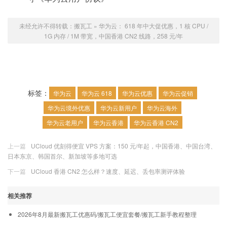
未经允许不得转载：
搬瓦工
»
华为云： 618 年中大促优惠，1 核 CPU /
1G 内存 / 1M 带宽，中国香港 CN2 线路，258 元/年
标签：
华为云
华为云 618
华为云优惠
华为云促销
华为云境外优惠
华为云新用户
华为云海外
华为云老用户
华为云香港
华为云香港 CN2
上一篇
UCloud 优刻得便宜 VPS 方案：150 元/年起，中国香港、中国台湾、
日本东京、韩国首尔、新加坡等多地可选
下一篇
UCloud 香港 CN2 怎么样？速度、延迟、丢包率测评体验
相关推荐
2026年8月最新搬瓦工优惠码/搬瓦工便宜套餐/搬瓦工新手教程整理