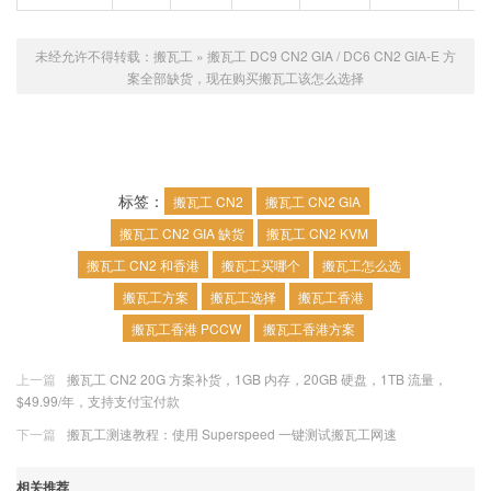
未经允许不得转载：
搬瓦工
»
搬瓦工 DC9 CN2 GIA / DC6 CN2 GIA-E 方
案全部缺货，现在购买搬瓦工该怎么选择
标签：
搬瓦工 CN2
搬瓦工 CN2 GIA
搬瓦工 CN2 GIA 缺货
搬瓦工 CN2 KVM
搬瓦工 CN2 和香港
搬瓦工买哪个
搬瓦工怎么选
搬瓦工方案
搬瓦工选择
搬瓦工香港
搬瓦工香港 PCCW
搬瓦工香港方案
上一篇
搬瓦工 CN2 20G 方案补货，1GB 内存，20GB 硬盘，1TB 流量，
$49.99/年，支持支付宝付款
下一篇
搬瓦工测速教程：使用 Superspeed 一键测试搬瓦工网速
相关推荐