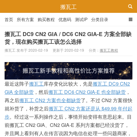
搬瓦工
首页
所有方案
购买教程
优惠码
测试IP
分类目录
搬瓦工 DC9 CN2 GIA / DC6 CN2 GIA-E 方案全部缺
货，现在购买搬瓦工该怎么选择
搬瓦工 发布于 2020-02-19
更新于 2020-02-19
分类：
搬瓦工教程
最近这阵子
搬瓦工
库存变化比较大，先是
搬瓦工 DC9 CN2
GIA 全部缺货
，然后
搬瓦工 DC6 CN2 GIA-E 也全部缺货
，
再之后
搬瓦工 CN2 方案也全都缺货
了。不过 CN2 方案很快
就补货了，补货之后
搬瓦工 CN2 方案还是从 $49.99 年付起
步
。经过这一系列操作之后，事情开始变得有意思起来。目
前搬瓦工 CN2 GIA、CN2 GIA-E 系列方案都已经没货了，
并且网上看到有人在传言说因为电信在处理一些问题商家，