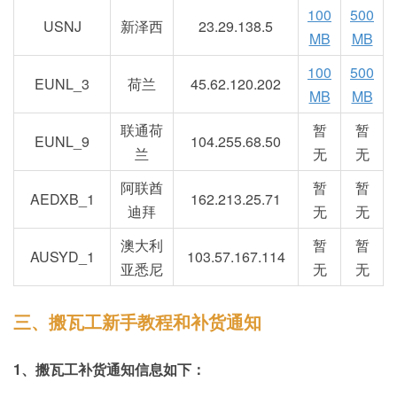
100
500
USNJ
新泽西
23.29.138.5
MB
MB
100
500
EUNL_3
荷兰
45.62.120.202
MB
MB
联通荷
暂
暂
EUNL_9
104.255.68.50
兰
无
无
阿联酋
暂
暂
AEDXB_1
162.213.25.71
迪拜
无
无
澳大利
暂
暂
AUSYD_1
103.57.167.114
亚悉尼
无
无
三、搬瓦工新手教程和补货通知
1、搬瓦工补货通知信息如下：