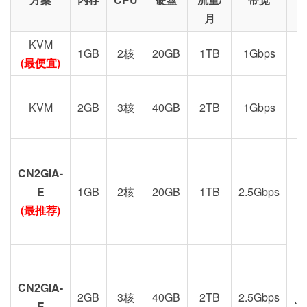
月
KVM
1GB
2核
20GB
1TB
1Gbps
(最便宜)
KVM
2GB
3核
40GB
2TB
1Gbps
CN2GIA-
G
E
1GB
2核
20GB
1TB
2.5Gbps
(最推荐)
CN2GIA-
2GB
3核
40GB
2TB
2.5Gbps
J
E