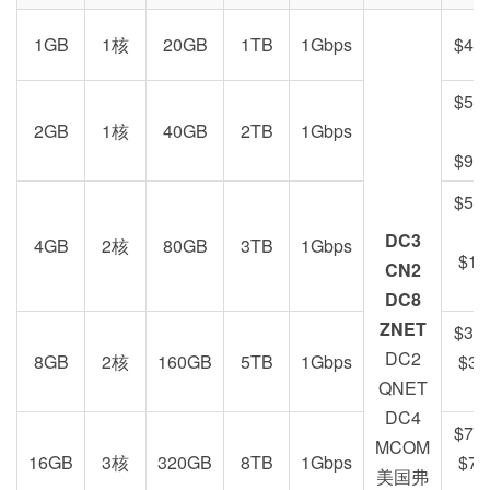
1GB
1核
20GB
1TB
1Gbps
$49
$52
2GB
1核
40GB
2TB
1Gbps
$99
$59
DC3
4GB
2核
80GB
3TB
1Gbps
$19
CN2
DC8
ZNET
$39
DC2
8GB
2核
160GB
5TB
1Gbps
$39
QNET
DC4
$79
MCOM
16GB
3核
320GB
8TB
1Gbps
$79
美国弗