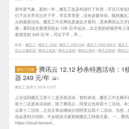
新年新气象，新的一年，搬瓦工也及时进行了补货，不过只有短
们下次尽早关注并下手，早买早享受，没有必要等待。既然搬瓦
云的最新活动。搬瓦工中文网也是最近才看到，原来腾讯云又开
惠，看到这次最便宜的从 128 元/年起步，比之前的价格所有上
最便宜的 249 元/年，可以下手，早...
标签：
搬瓦工
/
搬瓦工 CN2
/
搬瓦工 CN2 GIA
/
搬瓦工 CN2 GIA-E
/
搬瓦工 
讯云云服务器
/
腾讯云优惠
/
腾讯云促销
/
腾讯云新年
/
腾讯云秒杀
/
腾讯云
腾讯云 12.12 秒杀特惠活动：1核
搬瓦工优惠
器 249 元/年
3
搬瓦工 发布于 2019-12-07
上次说到搬瓦工双十二是否有活动，暂时来说，搬瓦工中文网不
双十二还是有活动的，除了腾讯云，阿里云也有双十二活动。本
云双十二活动，之后文章会继续介绍阿里云双十二活动。当然，
也会及时介绍的，不会耽误大家抢购搬瓦工特惠方案。 一、腾讯云 
https://cloud.tencent...