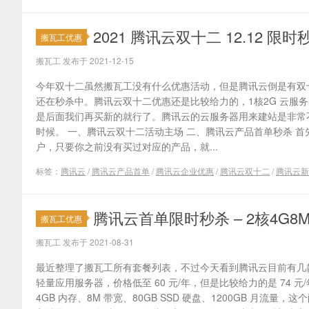
2021 腾讯云双十二 12.12 限
搬瓦工优惠
搬瓦工 发布于 2021-12-15
今年双十二虽然搬瓦工没有什么优惠活动，但是腾讯云倒是有双
还在秒杀中。腾讯云双十二优惠还是比较给力的，1核2G 云服务器
是后面我们再买新的就行了。腾讯云的云服务器用来建站是非常
时候。 一、腾讯云双十二活动主场 二、腾讯云产品首单秒杀 
户，只要你之前没有买过对应的产品，就...
标签：
腾讯云
/
腾讯云产品首单
/
腾讯云企业优惠
/
腾讯云双十二
/
腾讯云新
腾讯云首单限时秒杀 – 2核4G8
搬瓦工优惠
搬瓦工 发布于 2021-08-31
最近整理了搬瓦工所有套餐列表，不过今天看到腾讯云目前有几
轻量应用服务器，价格低至 60 元/年，但是比较给力的是 74 元/
4GB 内存、8M 带宽、80GB SSD 硬盘、1200GB 月流量，