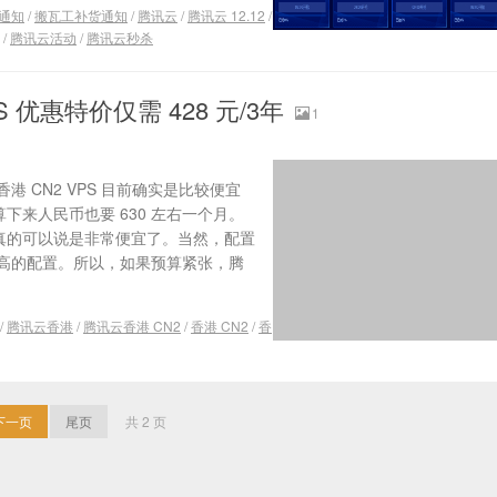
通知
/
搬瓦工补货通知
/
腾讯云
/
腾讯云 12.12
/
/
腾讯云活动
/
腾讯云秒杀
 优惠特价仅需 428 元/3年
1
CN2 VPS 目前确实是比较便宜
算下来人民币也要 630 左右一个月。
 元，真的可以说是非常便宜了。当然，配置
高的配置。所以，如果预算紧张，腾
/
腾讯云香港
/
腾讯云香港 CN2
/
香港 CN2
/
香
下一页
尾页
共 2 页