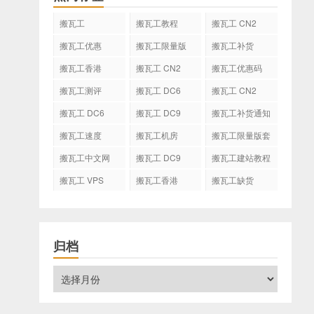
搬瓦工
搬瓦工教程
搬瓦工 CN2
GIA
搬瓦工优惠
搬瓦工限量版
搬瓦工补货
搬瓦工香港
搬瓦工 CN2
搬瓦工优惠码
GIA-E
搬瓦工测评
搬瓦工 DC6
搬瓦工 CN2
CN2 GIA-E
搬瓦工 DC6
搬瓦工 DC9
搬瓦工补货通知
CN2 GIA
搬瓦工速度
搬瓦工机房
搬瓦工限量版套
餐
搬瓦工中文网
搬瓦工 DC9
搬瓦工建站教程
搬瓦工 VPS
搬瓦工香港
搬瓦工缺货
CN2 GIA
归档