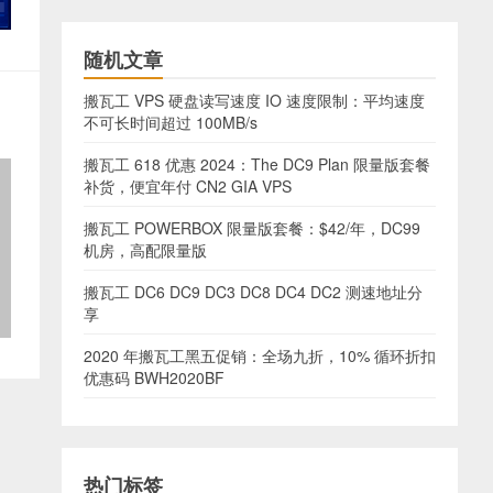
随机文章
搬瓦工 VPS 硬盘读写速度 IO 速度限制：平均速度
不可长时间超过 100MB/s
搬瓦工 618 优惠 2024：The DC9 Plan 限量版套餐
补货，便宜年付 CN2 GIA VPS
搬瓦工 POWERBOX 限量版套餐：$42/年，DC99
机房，高配限量版
搬瓦工 DC6 DC9 DC3 DC8 DC4 DC2 测速地址分
享
2020 年搬瓦工黑五促销：全场九折，10% 循环折扣
优惠码 BWH2020BF
热门标签