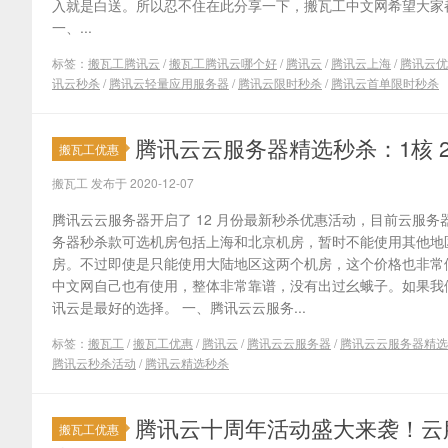
入就是白送。所以忍不住在此分享一下，搬瓦工中文网希望大家都
一、...
标签：
搬瓦工腾讯云
/
搬瓦工腾讯云哪个好
/
腾讯云
/
腾讯云上海
/
腾讯云优
讯云秒杀
/
腾讯云轻量应用服务器
/
腾讯云限时秒杀
/
腾讯云首单限时秒杀
腾讯云云服务器精选秒杀：1核 2G 
搬瓦工优惠
搬瓦工 发布于 2020-12-07
腾讯云云服务器开启了 12 月份最新秒杀优惠活动，目前云服务器
务器秒杀款可选机房包括上海和北京机房，暂时不能使用其他地
房。不过即使是只能使用大陆地区这两个机房，这个价格也非常
中文网自己也有使用，整体非常靠谱，没有出过幺蛾子。如果我
讯云是最好的选择。 一、腾讯云云服务...
标签：
搬瓦工
/
搬瓦工优惠
/
腾讯云
/
腾讯云云服务器
/
腾讯云云服务器精选
腾讯云秒杀活动
/
腾讯云精选秒杀
腾讯云十周年活动盛大来袭！云
搬瓦工优惠