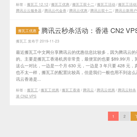
标签：
搬瓦工 12.12
/
搬瓦工优惠
/
搬瓦工双十二
/
搬瓦工活动
/
搬瓦工活动
腾讯云云服务器
/
腾讯云代金券
/
腾讯云优惠
/
腾讯云双十二
/
腾讯云新用户
腾讯云秒杀活动：香港 CN2 VPS
搬瓦工优惠
搬瓦工 发布于 2019-11-23
最近搬瓦工中文网分享腾讯云的优惠信息比较多，因为腾讯云的香港 
的。主要是搬瓦工香港机房非常贵，最便宜的也要 $89.99/月，
这么一对比，一边是一个月 630 元，一边是 3 年只要 428
也不太一样，搬瓦工的配置比较高，但是我们一般也用不到这么
讯云香港是...
标签：
搬瓦工
/
搬瓦工优惠
/
搬瓦工香港
/
腾讯云
/
腾讯云优惠
/
腾讯云秒杀
港 CN2 VPS
1
2