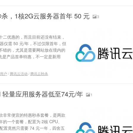
时秒杀，1核2G云服务器首年 50 元
3
十二优惠的，而且目前还没有结束，
仅需 50 元/年，不过仅限首年，但
不错的，尤其是需要网站放在境内的
首先是产品首单特惠，不一定是新用
用户
/
腾讯云活动
/
腾讯云秒杀
M 轻量应用服务器低至74元/年
1
款非常便宜的特惠秒杀套餐，是两款
年的一个套餐，配置为 2核 CPU、
这个配置竟然只需要 74 元一年，四舍五