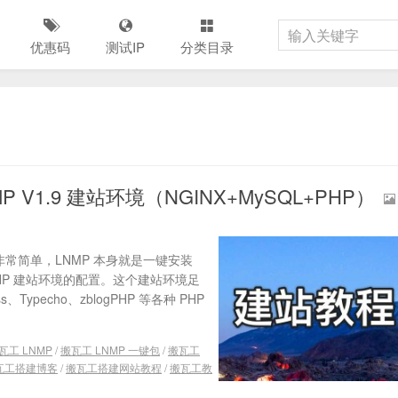
优惠码
测试IP
分类目录
V1.9 建站环境（NGINX+MySQL+PHP）
，非常简单，LNMP 本身就是一键安装
 + PHP 建站环境的配置。这个建站环境足
ypecho、zblogPHP 等各种 PHP
瓦工 LNMP
/
搬瓦工 LNMP 一键包
/
搬瓦工
瓦工搭建博客
/
搬瓦工搭建网站教程
/
搬瓦工教