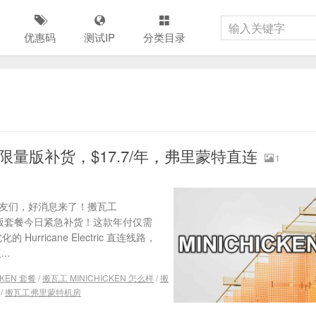
优惠码
测试IP
分类目录
024 限量版补货，$17.7/年，弗里蒙特直连
1
的朋友们，好消息来了！搬瓦工
24 限量版套餐今日紧急补货！这款年付仅需
rricane Electric 直连线路，
..
CKEN 套餐
/
搬瓦工 MINICHICKEN 怎么样
/
搬
/
搬瓦工弗里蒙特机房