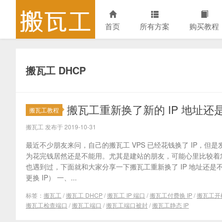
首页
所有方案
购买教程
搬瓦工 DHCP
搬瓦工重新换了新的 IP 地址
搬瓦工教程
搬瓦工 发布于 2019-10-31
最近不少朋友来问，自己的搬瓦工 VPS 已经花钱换了 IP，
为花完钱居然还是不能用。尤其是建站的朋友，可能心里比较着
也遇到过，下面就和大家分享一下搬瓦工重新换了 IP 地址还是
更换 IP） 一、...
标签：
搬瓦工
/
搬瓦工 DHCP
/
搬瓦工 IP 端口
/
搬瓦工付费换 IP
/
搬瓦工开
搬瓦工检查端口
/
搬瓦工端口
/
搬瓦工端口被封
/
搬瓦工静态 IP