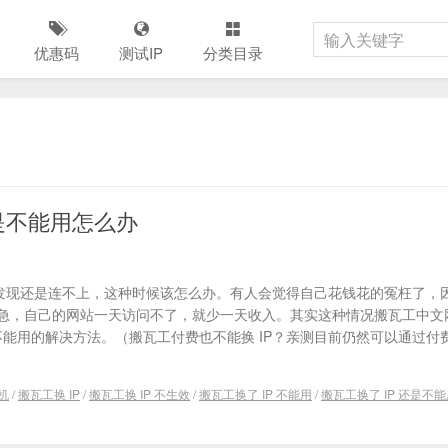
优惠码
测试IP
分类目录
还是不能用怎么办
但是发现还是连不上，这种时候该怎么办。有人会觉得自己花钱花的冤枉了，
急，自己的网站一天访问不了，就少一天收入。其实这种情况搬瓦工中文
不能用的解决方法。（搬瓦工付费也不能换 IP？亲测目前仍然可以通过付
机
/
搬瓦工换 IP
/
搬瓦工换 IP 不生效
/
搬瓦工换了 IP 不能用
/
搬瓦工换了 IP 还是不