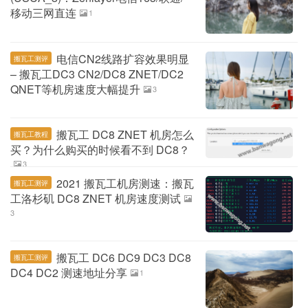
移动三网直连
1
电信CN2线路扩容效果明显
搬瓦工测评
– 搬瓦工DC3 CN2/DC8 ZNET/DC2
QNET等机房速度大幅提升
3
搬瓦工 DC8 ZNET 机房怎么
搬瓦工教程
买？为什么购买的时候看不到 DC8？
3
2021 搬瓦工机房测速：搬瓦
搬瓦工测评
工洛杉矶 DC8 ZNET 机房速度测试
3
搬瓦工 DC6 DC9 DC3 DC8
搬瓦工测评
DC4 DC2 测速地址分享
1