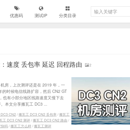
优惠码
测试IP
分类目录
022：速度 丢包率 延迟 回程路由
2
 机房，上次测评还是在 2019 年，一
年的时候电信线路扩容，然后 CN2 GT
，也有小部分地区线路速度又慢下去
。本文分享搬瓦工 DC3 ...
DC3 CN2
/
搬瓦工 DC3 CN2 丢包率
/
搬瓦工
瓦工 DC3 CN2 测评
/
搬瓦工 DC3 CN2 路由
/
速度快吗
/
搬瓦工怎么样
/
搬瓦工测评