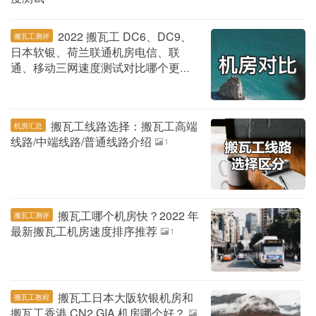
2022 搬瓦工 DC6、DC9、
搬瓦工测评
日本软银、荷兰联通机房电信、联
通、移动三网速度测试对比哪个更快
4
搬瓦工线路选择：搬瓦工高端
机房汇总
线路/中端线路/普通线路介绍
1
搬瓦工哪个机房快？2022 年
搬瓦工测评
最新搬瓦工机房速度排序推荐
1
搬瓦工日本大阪软银机房和
搬瓦工教程
搬瓦工香港 CN2 GIA 机房哪个好？