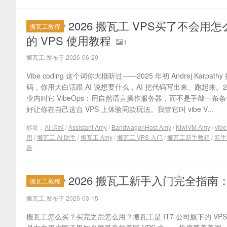
2026 搬瓦工 VPS买了不会用
搬瓦工教程
的 VPS 使用教程
1
搬瓦工 发布于 2026-06-20
Vibe coding 这个词你大概听过——2025 年初 Andrej Kar
码，你用大白话跟 AI 说想要什么，AI 把代码写出来、跑起来。
业内叫它 VibeOps：用自然语言操作服务器，而不是手敲一条条命令。
好让你在自己这台 VPS 上体验同款玩法。我管它叫 vibe V...
标签：
AI 运维
/
Assistant Amy
/
BandwagonHost Amy
/
KiwiVM Amy
/
vibe
用
/
搬瓦工 AI 助手
/
搬瓦工 Amy
/
搬瓦工 VPS 入门
/
搬瓦工新手教程
/
新手
器
2026 搬瓦工新手入门完全指
搬瓦工教程
搬瓦工 发布于 2026-03-15
搬瓦工怎么买？买完之后怎么用？搬瓦工是 IT7 公司旗下的 VPS 