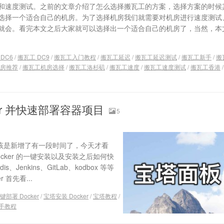
和速度测试。之前的文章介绍了怎么选择搬瓦工的方案，选择方案的时候
选择一个适合自己的机房。为了选择机房我们就需要对机房进行速度测试
就会。看完本文之后大家就可以选择出一个适合自己的机房了，当然，本
DC6
/
搬瓦工 DC9
/
搬瓦工入门教程
/
搬瓦工延迟
/
搬瓦工延迟测试
/
搬瓦工新手
/
搬
房推荐
/
搬瓦工机房选择
/
搬瓦工洛杉矶
/
搬瓦工速度
/
搬瓦工速度测试
/
搬瓦工香港
er 并快速部署容器项目
5
应该是新增了有一段时间了，今天才看
ocker 的一键安装以及安装之后如何快
enkins、GitLab、kodbox 等等
首先看...
部署 Docker
/
宝塔安装 Docker
/
宝塔教程
/
手教程