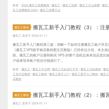
标签：
2024 搬瓦工续费教程
/
搬瓦工
/
搬瓦工优惠
/
搬瓦工怎么续费
/
搬瓦
瓦工续费教程 2024
/
搬瓦工续费方法
搬瓦工新手入门教程（3）：注
搬瓦工教程
搬瓦工 发布于 2024-01-11
搬瓦工新手入门教程第三篇：讲解一下如何注册搬瓦工账户并且
《搬瓦工VPS新手购买教程图文完整版》已经有过介绍，本文
助。搬瓦工的账户注册和购买 VPS 的整个流程总体来说还是
户或者登录账户然后付钱就行了...
标签：
搬瓦工
/
搬瓦工中文网
/
搬瓦工付款后打不开
/
搬瓦工付款教程
/
搬瓦
工支付宝教程
/
搬瓦工教程
/
搬瓦工新手入门
/
搬瓦工新手入门教程
/
搬瓦工
买教程
搬瓦工新手入门教程（2）：搬
搬瓦工教程
搬瓦工 发布于 2024-01-11