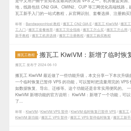
是中文用户圈子里知名度最高的美国 VPS 之一。机房覆盖美
地，线路包括 CN2 GIA、CMIN2、CUP 等三网优化高端线路
瓦工新手入门的一站式教程，从官网识别、套餐选择、注册购买到 Kiw
标签：
BandwagonHost 教程
/
搬瓦工 CN2 GIA-E
/
搬瓦工 KiwiVM
/
搬瓦工
工入门
/
搬瓦工套餐推荐
/
搬瓦工完全指南
/
搬瓦工怎么买
/
搬瓦工怎么用
/
新手教程
/
搬瓦工机房选择
/
搬瓦工注册教程
/
搬瓦工购买教程
搬瓦工 KiwiVM：新增了临时恢
搬瓦工教程
搬瓦工 发布于 2024-06-10
搬瓦工 KiwiVM 最近做了一些功能升级，本文分享一下本次
一个临时恢复已暂停 VPS 的功能，可以暂时把流量用完的 VP
如数据恢复、导出、迁移等。这个功能还是非常实用便民的。 一、K
KiwiVM 新增功能的官方说明： KiwiVM：新增了一个功能，
了...
标签：
KiwiVM
/
KiwiVM VPS 暂停
/
KiwiVM 临时恢复已暂停 VPS
/
搬瓦工
KiwiVM 新功能
/
搬瓦工 VPS 暂停
/
搬瓦工 VPS 暂停临时恢复
/
搬瓦工新手