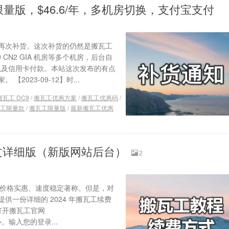
E 限量版，$46.6/年，多机房切换，支付宝支付
再次补货。这次补货的仍然是搬瓦工
DC9 CN2 GIA 机房等多个机房，后台自
 以及信用卡付款。本站这次发布的有点
023-09-12】时...
搬瓦工 DC9
/
搬瓦工优惠方案
/
搬瓦工优惠码
/
工限量款
/
搬瓦工限量版
/
最新搬瓦工优惠
图文详细版（新版网站后台）
2
务商，以价格实惠、速度稳定著称。但是，对
一份详细的 2024 年搬瓦工续费
打开搬瓦工官网
户中心。输入您的登录...