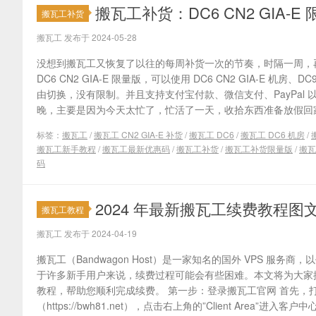
搬瓦工补货：DC6 CN2 GIA-
搬瓦工补货
搬瓦工 发布于 2024-05-28
没想到搬瓦工又恢复了以往的每周补货一次的节奏，时隔一周，
DC6 CN2 GIA-E 限量版，可以使用 DC6 CN2 GIA-E 机房、
由切换，没有限制。并且支持支付宝付款、微信支付、PayPal
晚，主要是因为今天太忙了，忙活了一天，收拾东西准备放假回家。 【2
标签：
搬瓦工
/
搬瓦工 CN2 GIA-E 补货
/
搬瓦工 DC6
/
搬瓦工 DC6 机房
/
搬瓦工新手教程
/
搬瓦工最新优惠码
/
搬瓦工补货
/
搬瓦工补货限量版
/
搬瓦
码
2024 年最新搬瓦工续费教程
搬瓦工教程
搬瓦工 发布于 2024-04-19
搬瓦工（Bandwagon Host）是一家知名的国外 VPS 服
于许多新手用户来说，续费过程可能会有些困难。本文将为大家提供
教程，帮助您顺利完成续费。 第一步：登录搬瓦工官网 首先，
（https://bwh81.net），点击右上角的”Client Area”进入客