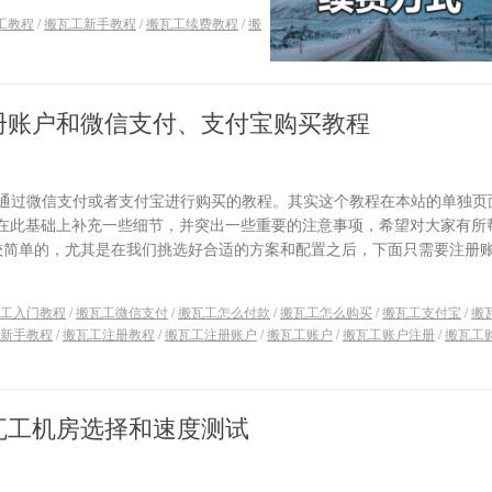
工教程
/
搬瓦工新手教程
/
搬瓦工续费教程
/
搬
册账户和微信支付、支付宝购买教程
通过微信支付或者支付宝进行购买的教程。其实这个教程在本站的单独页
就在此基础上补充一些细节，并突出一些重要的注意事项，希望对大家有所
比较简单的，尤其是在我们挑选好合适的方案和配置之后，下面只需要注册
工入门教程
/
搬瓦工微信支付
/
搬瓦工怎么付款
/
搬瓦工怎么购买
/
搬瓦工支付宝
/
搬
新手教程
/
搬瓦工注册教程
/
搬瓦工注册账户
/
搬瓦工账户
/
搬瓦工账户注册
/
搬瓦工
瓦工机房选择和速度测试