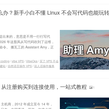
怎么办？新手小白不懂 Linux 不会写代码也能玩
pathy 提出来的，意思是不用一行行写代
2026 年这股风从写代码吹到了运维，
 搬瓦工的 Assistant Amy，正
 coding
/
vibe VPS
/
VibeOps
/
买了 VPS 不会
建站
/
自然语言操作 VPS
/
说人话操作服务
南：从注册购买到连接使用，一站式教程
1
主机商，2012 年成立至今 14 年，