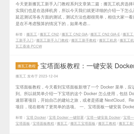
今天更新搬瓦工新手入门教程系列文章第二篇：搬瓦工机房选择
实我们也是在选择机房，所以今天我们就更详细的介绍一下怎么
延迟测试等各方面的测试，测试方法也都很简单，相信大家一看
是在不考虑预算的情况下的，如果考虑...
标签：
搬瓦工
/
搬瓦工 CN2
/
搬瓦工 CN2 GIA
/
搬瓦工 CN2 GIA-E
/
搬瓦工 
工新手入门
/
搬瓦工新手入门教程
/
搬瓦工新手教程
/
搬瓦工机房
/
搬瓦工机
瓦工香港 PCCW
宝塔面板教程：一键安装 Dock
搬瓦工教程
搬瓦工 发布于 2023-12-04
宝塔面板教程，今天看到宝塔面板新增了一个 Docker 菜单，
到。所以就简单介绍一下宝塔的这个 Docker 怎么使用，包括 D
速部署项目，开始自己的建站之旅，或者是搭建 NextCloud、Redis、J
项目，现在都有了更简单的选项。 一、宝塔面板一键安装 Docker 
标签：
宝塔 Docker
/
宝塔 Docker 一键部署
/
宝塔一键安装 Docker
/
宝塔一键
宝塔面板
/
宝塔面板教程
/
搬瓦工
/
搬瓦工宝塔面板
/
搬瓦工教程
/
搬瓦工新