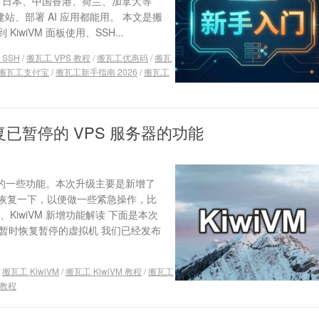
国、日本、中国香港、荷兰、加拿大等
，建站、部署 AI 应用都能用。 本文是搬
iVM 面板使用、SSH...
 SSH
/
搬瓦工 VPS 教程
/
搬瓦工优惠码
/
搬瓦
搬瓦工支付宝
/
搬瓦工新手指南 2026
/
搬瓦工
复已暂停的 VPS 服务器的功能
升级的一些功能。本次升级主要是新增了
S 恢复一下，以便做一些紧急操作，比
iwiVM 新增功能解读 下面是本次
可以暂时恢复暂停的虚拟机 我们已经发布
/
搬瓦工 KiwiVM
/
搬瓦工 KiwiVM 教程
/
搬瓦工
教程