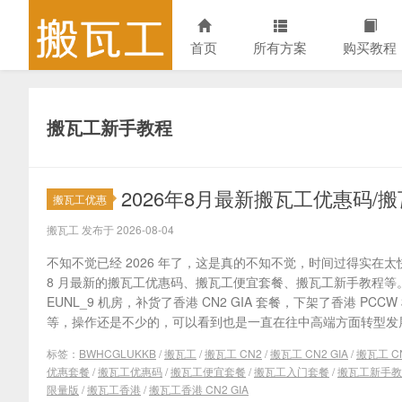
首页
所有方案
购买教程
搬瓦工新手教程
2026年8月最新搬瓦工优惠码/
搬瓦工优惠
搬瓦工 发布于 2026-08-04
不知不觉已经 2026 年了，这是真的不知不觉，时间过得实在太快
8 月最新的搬瓦工优惠码、搬瓦工便宜套餐、搬瓦工新手教程等
EUNL_9 机房，补货了香港 CN2 GIA 套餐，下架了香港 PCCW
等，操作还是不少的，可以看到也是一直在往中高端方面转型发展，
标签：
BWHCGLUKKB
/
搬瓦工
/
搬瓦工 CN2
/
搬瓦工 CN2 GIA
/
搬瓦工 CN
优惠套餐
/
搬瓦工优惠码
/
搬瓦工便宜套餐
/
搬瓦工入门套餐
/
搬瓦工新手教
限量版
/
搬瓦工香港
/
搬瓦工香港 CN2 GIA