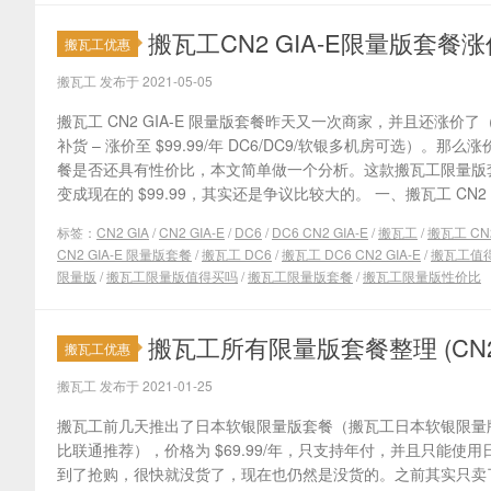
搬瓦工CN2 GIA-E限量版套餐
搬瓦工优惠
搬瓦工 发布于 2021-05-05
搬瓦工 CN2 GIA-E 限量版套餐昨天又一次商家，并且还涨价了（搬
补货 – 涨价至 $99.99/年 DC6/DC9/软银多机房可选）。那么涨
餐是否还具有性价比，本文简单做一个分析。这款搬瓦工限量版套餐
变成现在的 $99.99，其实还是争议比较大的。 一、搬瓦工 CN2 GI
标签：
CN2 GIA
/
CN2 GIA-E
/
DC6
/
DC6 CN2 GIA-E
/
搬瓦工
/
搬瓦工 CN2
CN2 GIA-E 限量版套餐
/
搬瓦工 DC6
/
搬瓦工 DC6 CN2 GIA-E
/
搬瓦工值
限量版
/
搬瓦工限量版值得买吗
/
搬瓦工限量版套餐
/
搬瓦工限量版性价比
搬瓦工所有限量版套餐整理 (CN2 G
搬瓦工优惠
搬瓦工 发布于 2021-01-25
搬瓦工前几天推出了日本软银限量版套餐（搬瓦工日本软银限量版方案 
比联通推荐），价格为 $69.99/年，只支持年付，并且只能
到了抢购，很快就没货了，现在也仍然是没货的。之前其实只卖了一