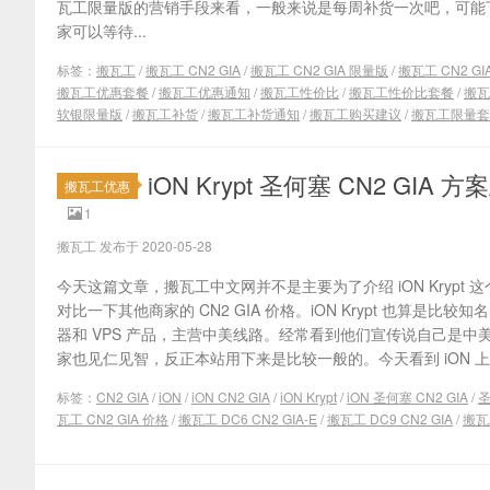
瓦工限量版的营销手段来看，一般来说是每周补货一次吧，可能下次
家可以等待...
标签：
搬瓦工
/
搬瓦工 CN2 GIA
/
搬瓦工 CN2 GIA 限量版
/
搬瓦工 CN2 GIA
搬瓦工优惠套餐
/
搬瓦工优惠通知
/
搬瓦工性价比
/
搬瓦工性价比套餐
/
搬瓦
软银限量版
/
搬瓦工补货
/
搬瓦工补货通知
/
搬瓦工购买建议
/
搬瓦工限量套
iON Krypt 圣何塞 CN2 GIA
搬瓦工优惠
1
搬瓦工 发布于 2020-05-28
今天这篇文章，搬瓦工中文网并不是主要为了介绍 iON Krypt 这
对比一下其他商家的 CN2 GIA 价格。iON Krypt 也算是比较
器和 VPS 产品，主营中美线路。经常看到他们宣传说自己是
家也见仁见智，反正本站用下来是比较一般的。今天看到 iON 上线了
标签：
CN2 GIA
/
iON
/
iON CN2 GIA
/
iON Krypt
/
iON 圣何塞 CN2 GIA
/
圣
瓦工 CN2 GIA 价格
/
搬瓦工 DC6 CN2 GIA-E
/
搬瓦工 DC9 CN2 GIA
/
搬瓦