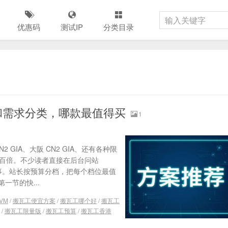
优惠码
测试IP
分类目录
算和需求分类，哪款最值得买
1
 GIA、大阪 CN2 GIA、还有各种限
差了上百倍。不少读者直接在后台问站
件事。站长按预算分档，把每个档位最值
节的快...
VM
/
搬瓦工便宜方案
/
搬瓦工哪个好
/
搬瓦工
/
搬瓦工限量版
/
搬瓦工预算
/
搬瓦工香港