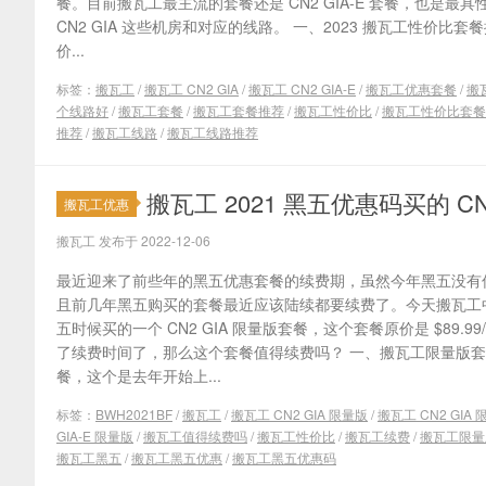
餐。目前搬瓦工最主流的套餐还是 CN2 GIA-E 套餐，也是
CN2 GIA 这些机房和对应的线路。 一、2023 搬瓦工性价比套餐推
价...
标签：
搬瓦工
/
搬瓦工 CN2 GIA
/
搬瓦工 CN2 GIA-E
/
搬瓦工优惠套餐
/
搬
个线路好
/
搬瓦工套餐
/
搬瓦工套餐推荐
/
搬瓦工性价比
/
搬瓦工性价比套餐
推荐
/
搬瓦工线路
/
搬瓦工线路推荐
搬瓦工 2021 黑五优惠码买的 CN
搬瓦工优惠
搬瓦工 发布于 2022-12-06
最近迎来了前些年的黑五优惠套餐的续费期，虽然今年黑五没有
且前几年黑五购买的套餐最近应该陆续都要续费了。今天搬瓦工
五时候买的一个 CN2 GIA 限量版套餐，这个套餐原价是 $89.99
了续费时间了，那么这个套餐值得续费吗？ 一、搬瓦工限量版套
餐，这个是去年开始上...
标签：
BWH2021BF
/
搬瓦工
/
搬瓦工 CN2 GIA 限量版
/
搬瓦工 CN2 GIA
GIA-E 限量版
/
搬瓦工值得续费吗
/
搬瓦工性价比
/
搬瓦工续费
/
搬瓦工限量
搬瓦工黑五
/
搬瓦工黑五优惠
/
搬瓦工黑五优惠码