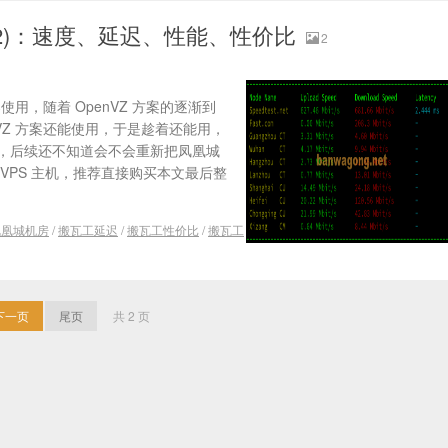
_2)：速度、延迟、性能、性价比
2
用，随着 OpenVZ 方案的逐渐到
VZ 方案还能使用，于是趁着还能用，
，后续还不知道会不会重新把凤凰城
 VPS 主机，推荐直接购买本文最后整
凤凰城机房
/
搬瓦工延迟
/
搬瓦工性价比
/
搬瓦工
下一页
尾页
共 2 页