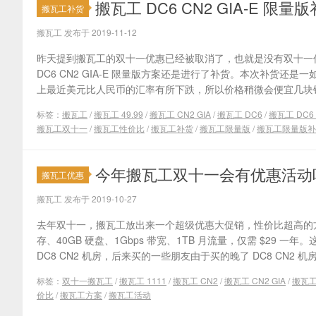
搬瓦工 DC6 CN2 GIA-E 限量
搬瓦工补货
搬瓦工 发布于 2019-11-12
昨天提到搬瓦工的双十一优惠已经被取消了，也就是没有双十一优
DC6 CN2 GIA-E 限量版方案还是进行了补货。本次补货还是一
上最近美元比人民币的汇率有所下跌，所以价格稍微会便宜几块钱。还
标签：
搬瓦工
/
搬瓦工 49.99
/
搬瓦工 CN2 GIA
/
搬瓦工 DC6
/
搬瓦工 DC6 
搬瓦工双十一
/
搬瓦工性价比
/
搬瓦工补货
/
搬瓦工限量版
/
搬瓦工限量版补
今年搬瓦工双十一会有优惠活动
搬瓦工优惠
搬瓦工 发布于 2019-10-27
去年双十一，搬瓦工放出来一个超级优惠大促销，性价比超高的方案
存、40GB 硬盘、1Gbps 带宽、1TB 月流量，仅需 $2
DC8 CN2 机房，后来买的一些朋友由于买的晚了 DC8 CN2 机
标签：
双十一搬瓦工
/
搬瓦工 1111
/
搬瓦工 CN2
/
搬瓦工 CN2 GIA
/
搬瓦工 
价比
/
搬瓦工方案
/
搬瓦工活动