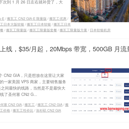
到 1 月 26 日左右就补货了，大
-E
/
搬瓦工 CN2 GIA-E 限量版
/
搬瓦工优惠
/
工日本大阪软银
/
搬瓦工日本软银
/
搬瓦工日本
餐
/
搬瓦工限量版
/
搬瓦工限量版套餐
/
搬瓦工限量版方案
/
日本软银机房
 方案上线，$35/月起，20Mbps 带宽，500GB 月流
个 CN2 GIA，只是想放在这里让大家
知名的一家美国 VPS 商家，主要销售服务
中美之间最快的线路，当然是不是最快大
圣何塞 CN2 G...
何塞 CN2 GIA
/
搬瓦工
/
搬瓦工 CN2 GIA
/
搬
工价格
/
搬瓦工性价比
/
洛杉矶 CN2 GIA