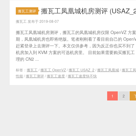
搬瓦工凤凰城机房测评 (USAZ
搬瓦工测评
搬瓦工 发布于 2019-08-07
搬瓦工凤凰城机房测评，搬瓦工的凤凰城机房仅限 OpenVZ 方案使
期，凤凰城机房也即将绝版。笔者刚刚看了看目前自己的 Open
赶紧登录上去测评一下。本文仅供参考，因为反正你也买不到了
机房加入到 KVM 方案的可选机房里。 目前如果需要购买搬瓦工
理的 CN2 ...
标签：
搬瓦工
/
搬瓦工 OpenVZ
/
搬瓦工 USAZ_2
/
搬瓦工凤凰城
/
搬瓦工
性能
/
搬瓦工测评
/
搬瓦工速度
/
搬瓦工速度快不快
1
2