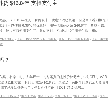
版补货 $46.8/年 支持支付宝
惠。（2019 年搬瓦工官网双十一优惠活动已取消）但是今天看到搬瓦
如既往可以使用 6.38% 的优惠码，用完优惠码之后 $46.8/年，价格不错
是支持使用支付宝、微信支付、PayPal 和信用卡付款，相信...
CN2 GIA-E
/
搬瓦工 DC6 CN2 GIA-E 限量版
/
搬瓦工 DC6 限量版补货
/
搬瓦工中文
货
吗？
，名噪一时。去年双十一的方案真的是性价比无敌，2核 CPU、2GB 
9 一年。这么便宜的方案，真的是便宜到没朋友。关键是，买的早的朋友还可以使
房满了就没法迁进去了，但是即使不能用 DC8 CN2 机房...
CN2 GIA 促销
/
搬瓦工优惠
/
搬瓦工促销
/
搬瓦工双十一
/
搬瓦工双十一优惠
/
搬瓦