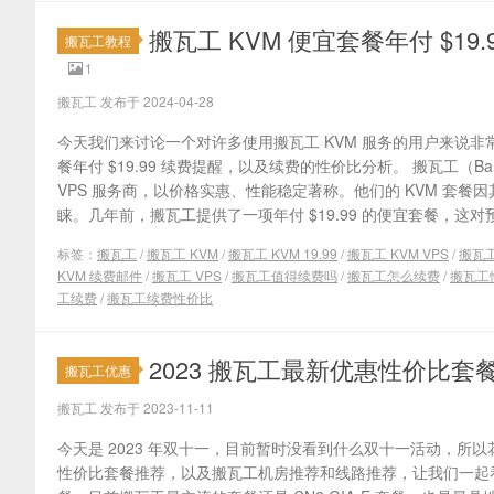
搬瓦工 KVM 便宜套餐年付 $1
搬瓦工教程
1
搬瓦工 发布于 2024-04-28
今天我们来讨论一个对许多使用搬瓦工 KVM 服务的用户来说非常
餐年付 $19.99 续费提醒，以及续费的性价比分析。 搬瓦工（Ban
VPS 服务商，以价格实惠、性能稳定著称。他们的 KVM 套
睐。几年前，搬瓦工提供了一项年付 $19.99 的便宜套餐，这对
标签：
搬瓦工
/
搬瓦工 KVM
/
搬瓦工 KVM 19.99
/
搬瓦工 KVM VPS
/
搬瓦工
KVM 续费邮件
/
搬瓦工 VPS
/
搬瓦工值得续费吗
/
搬瓦工怎么续费
/
搬瓦工
工续费
/
搬瓦工续费性价比
2023 搬瓦工最新优惠性价比
搬瓦工优惠
搬瓦工 发布于 2023-11-11
今天是 2023 年双十一，目前暂时没看到什么双十一活动，所以花
性价比套餐推荐，以及搬瓦工机房推荐和线路推荐，让我们一起