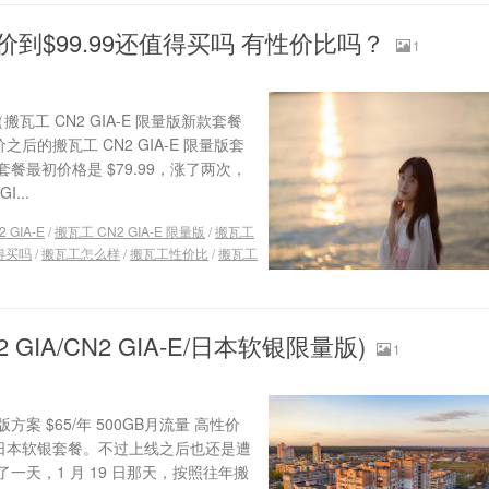
涨价到$99.99还值得买吗 有性价比吗？
1
瓦工 CN2 GIA-E 限量版新款套餐
价之后的搬瓦工 CN2 GIA-E 限量版套
最初价格是 $79.99，涨了两次，
...
 GIA-E
/
搬瓦工 CN2 GIA-E 限量版
/
搬瓦工
得买吗
/
搬瓦工怎么样
/
搬瓦工性价比
/
搬瓦工
IA/CN2 GIA-E/日本软银限量版)
1
$65/年 500GB月流量 高性价
使用日本软银套餐。不过上线之后也还是遭
天，1 月 19 日那天，按照往年搬