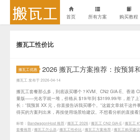
首页
所有方案
购买教程
搬瓦工性价比
2026 搬瓦工方案推荐：按预
搬瓦工优惠
搬瓦工 发布于 2026-04-14
搬瓦工套餐那么多，到底该买哪个？KVM、CN2 GIA-E、香港 CN2
量版——光名字就一堆，价格从 $19/年到 $3199.99/年，
长：”我预算 XX 元，你直接告诉我买哪个。”这篇文章就干这
得买的方案列出来，再按使用场景给建议。不想看分析的直接看第一
标签：
BandwagonHost 推荐
/
搬瓦工 2026
/
搬瓦工 CN2 GIA-E
/
搬瓦工 K
套餐推荐
/
搬瓦工怎么选
/
搬瓦工性价比
/
搬瓦工方案推荐
/
搬瓦工购买建议